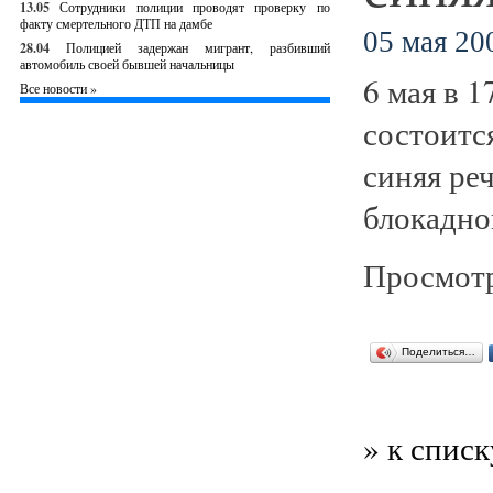
13.05
Сотрудники полиции проводят проверку по
факту смертельного ДТП на дамбе
05 мая 200
28.04
Полицией задержан мигрант, разбивший
автомобиль своей бывшей начальницы
6 мая в 1
Все новости »
состоитс
синяя ре
блокадно
Просмотр
Поделиться…
» к списк