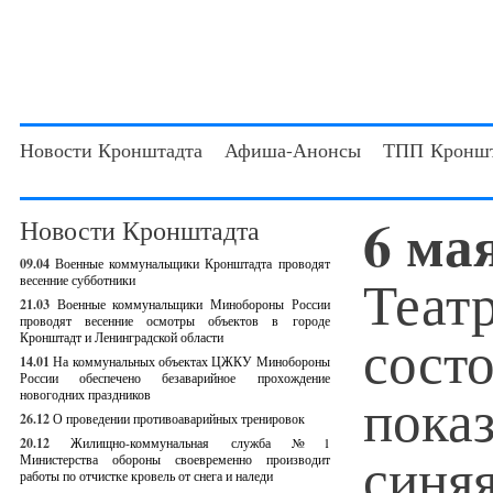
Новости Кронштадта
Афиша-Анонсы
ТПП Кроншт
6 ма
Новости Кронштадта
09.04
Военные коммунальщики Кронштадта проводят
Теат
весенние субботники
21.03
Военные коммунальщики Минобороны России
проводят весенние осмотры объектов в городе
сост
Кронштадт и Ленинградской области
14.01
На коммунальных объектах ЦЖКУ Минобороны
России обеспечено безаварийное прохождение
показ
новогодних праздников
26.12
О проведении противоаварийных тренировок
20.12
Жилищно-коммунальная служба №1
синяя
Министерства обороны своевременно производит
работы по отчистке кровель от снега и наледи