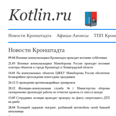
Новости Кронштадта
Афиша-Анонсы
ТПП Крон
Новости Кронштадта
09.04
Военные коммунальщики Кронштадта проводят весенние субботники
21.03
Военные коммунальщики Минобороны России проводят весенние
осмотры объектов в городе Кронштадт и Ленинградской области
14.01
На коммунальных объектах ЦЖКУ Минобороны России обеспечено
безаварийное прохождение новогодних праздников
26.12
О проведении противоаварийных тренировок
20.12
Жилищно-коммунальная служба №1 Министерства обороны
своевременно производит работы по отчистке кровель от снега и наледи
13.05
Сотрудники полиции проводят проверку по факту смертельного ДТП
на дамбе
28.04
Полицией задержан мигрант, разбивший автомобиль своей бывшей
начальницы