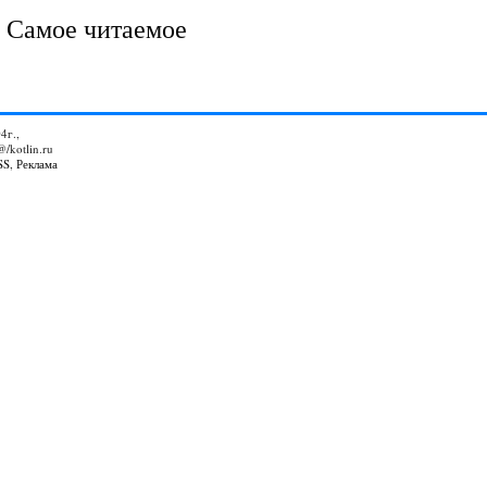
Самое читаемое
4г.,
@/kotlin.ru
SS
,
Реклама