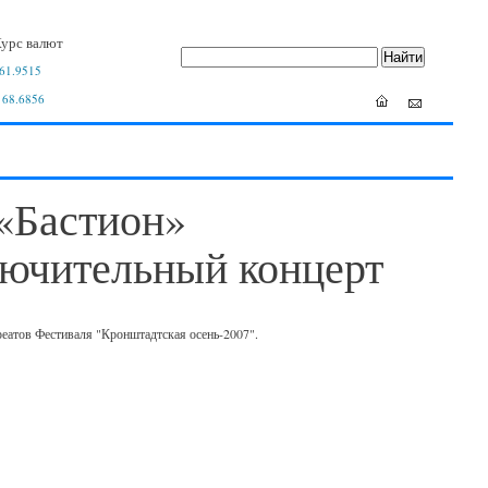
урс валют
61.9515
 68.6856
«Бастион»
ключительный концерт
уреатов Фестиваля "Кронштадтская осень-2007".