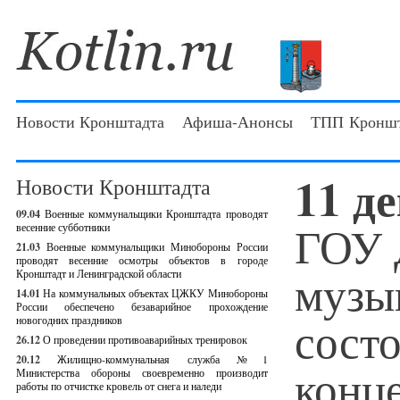
Новости Кронштадта
Афиша-Анонсы
ТПП Кроншт
11 д
Новости Кронштадта
09.04
Военные коммунальщики Кронштадта проводят
ГОУ 
весенние субботники
21.03
Военные коммунальщики Минобороны России
проводят весенние осмотры объектов в городе
музы
Кронштадт и Ленинградской области
14.01
На коммунальных объектах ЦЖКУ Минобороны
России обеспечено безаварийное прохождение
сост
новогодних праздников
26.12
О проведении противоаварийных тренировок
20.12
Жилищно-коммунальная служба №1
конц
Министерства обороны своевременно производит
работы по отчистке кровель от снега и наледи