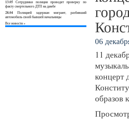
13.05
Сотрудники полиции проводят проверку по
горо
факту смертельного ДТП на дамбе
28.04
Полицией задержан мигрант, разбивший
автомобиль своей бывшей начальницы
Конс
Все новости »
06 декабря
11 декаб
музыкаль
концерт 
Конститу
образов 
Просмотр