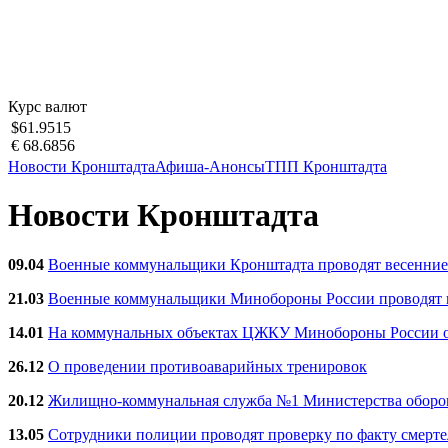
Курс валют
$61.9515
€ 68.6856
Новости Кронштадта
Афиша-Анонсы
ТПП Кронштадта
Новости Кронштадта
09.04
Военные коммунальщики Кронштадта проводят весенние
21.03
Военные коммунальщики Минобороны России проводят ве
14.01
На коммунальных объектах ЦЖКУ Минобороны России об
26.12
О проведении противоаварийных тренировок
20.12
Жилищно-коммунальная служба №1 Министерства обороны
13.05
Сотрудники полиции проводят проверку по факту смерт