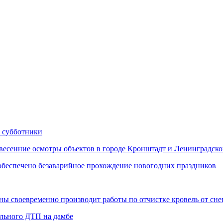
 субботники
сенние осмотры объектов в городе Кронштадт и Ленинградско
еспечено безаварийное прохождение новогодних праздников
 своевременно производит работы по отчистке кровель от снег
ельного ДТП на дамбе