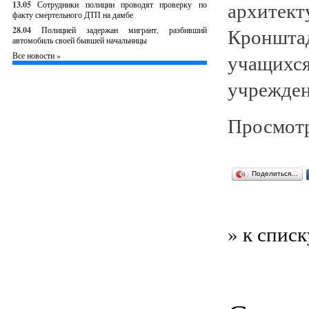
архитект
13.05
Сотрудники полиции проводят проверку по
факту смертельного ДТП на дамбе
Кронштад
28.04
Полицией задержан мигрант, разбивший
автомобиль своей бывшей начальницы
учащихся
Все новости »
учрежден
Просмотр
Поделиться…
» к списк