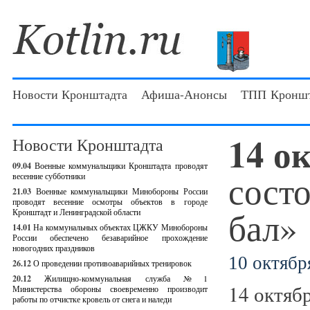
Новости Кронштадта
Афиша-Анонсы
ТПП Кроншт
14 о
Новости Кронштадта
09.04
Военные коммунальщики Кронштадта проводят
сост
весенние субботники
21.03
Военные коммунальщики Минобороны России
проводят весенние осмотры объектов в городе
бал»
Кронштадт и Ленинградской области
14.01
На коммунальных объектах ЦЖКУ Минобороны
России обеспечено безаварийное прохождение
новогодних праздников
10 октября
26.12
О проведении противоаварийных тренировок
20.12
Жилищно-коммунальная служба №1
14 октяб
Министерства обороны своевременно производит
работы по отчистке кровель от снега и наледи