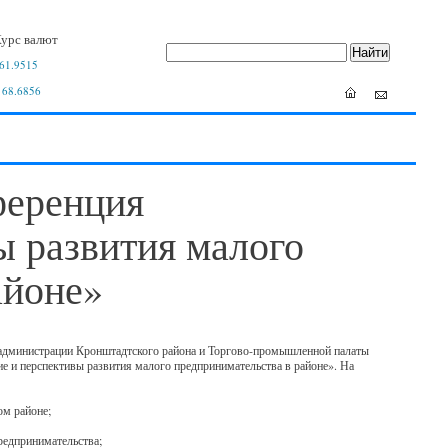
урс валют
61.9515
 68.6856
ференция
ы развития малого
айоне»
 администрации Кронштадтского района и Торгово-промышленной палаты
е и перспективы развития малого предпринимательства в районе». На
ом районе;
редпринимательства;