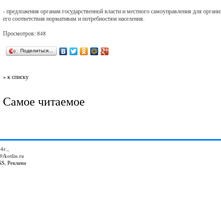
- предложения органам государственной власти и местного самоуправления для органи
его соответствия нормативам и потребностям населения.
Просмотров: 848
Поделиться…
» к списку
Самое читаемое
4г.,
@/kotlin.ru
SS
,
Реклама