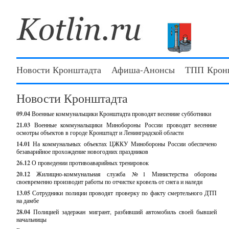
Новости Кронштадта
Афиша-Анонсы
ТПП Крон
Новости Кронштадта
09.04
Военные коммунальщики Кронштадта проводят весенние субботники
21.03
Военные коммунальщики Минобороны России проводят весенние
осмотры объектов в городе Кронштадт и Ленинградской области
14.01
На коммунальных объектах ЦЖКУ Минобороны России обеспечено
безаварийное прохождение новогодних праздников
26.12
О проведении противоаварийных тренировок
20.12
Жилищно-коммунальная служба №1 Министерства обороны
своевременно производит работы по отчистке кровель от снега и наледи
13.05
Сотрудники полиции проводят проверку по факту смертельного ДТП
на дамбе
28.04
Полицией задержан мигрант, разбивший автомобиль своей бывшей
начальницы