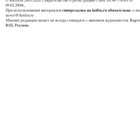
© kotlin.ru 2003-2020. Свидетельство о регистрации СМИ Эл №77-8561 от
09.02.2004г.,
При использовании материалов
гиперссылка на kotlin.ru обязательна
. e-ma
news/@/kotlin.ru
Мнение редакции может не всегда совпадать с мнением журналистов.
Карта
RSS
,
Реклама