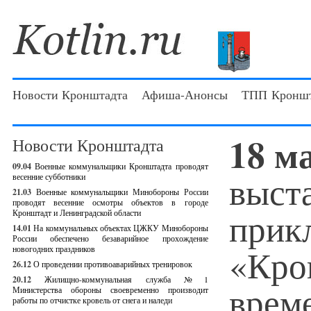
Новости Кронштадта
Афиша-Анонсы
ТПП Кроншт
18 м
Новости Кронштадта
09.04
Военные коммунальщики Кронштадта проводят
выст
весенние субботники
21.03
Военные коммунальщики Минобороны России
проводят весенние осмотры объектов в городе
прик
Кронштадт и Ленинградской области
14.01
На коммунальных объектах ЦЖКУ Минобороны
России обеспечено безаварийное прохождение
«Кро
новогодних праздников
26.12
О проведении противоаварийных тренировок
20.12
Жилищно-коммунальная служба №1
врем
Министерства обороны своевременно производит
работы по отчистке кровель от снега и наледи