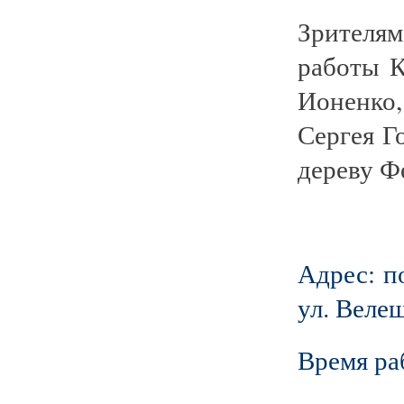
Зрителя
работы 
Ионенко
Сергея Г
дереву Ф
Адрес: п
ул. Велещ
Время раб