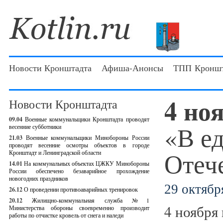
Новости Кронштадта
Афиша-Анонсы
ТПП Кроншт
4 но
Новости Кронштадта
09.04
Военные коммунальщики Кронштадта проводят
«В ед
весенние субботники
21.03
Военные коммунальщики Минобороны России
проводят весенние осмотры объектов в городе
Отеч
Кронштадт и Ленинградской области
14.01
На коммунальных объектах ЦЖКУ Минобороны
России обеспечено безаварийное прохождение
новогодних праздников
29 октября
26.12
О проведении противоаварийных тренировок
20.12
Жилищно-коммунальная служба №1
4 ноября
Министерства обороны своевременно производит
работы по отчистке кровель от снега и наледи