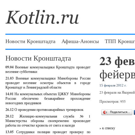
Новости Кронштадта
Афиша-Анонсы
ТПП Кроншт
23 фе
Новости Кронштадта
09.04
Военные коммунальщики Кронштадта проводят
фейер
весенние субботники
21.03
Военные коммунальщики Минобороны России
проводят весенние осмотры объектов в городе
15 февраля 2012 г.
Кронштадт и Ленинградской области
23 февраля на Якорной
14.01
На коммунальных объектах ЦЖКУ Минобороны
России обеспечено безаварийное прохождение
Просмотров: 955
новогодних праздников
26.12
О проведении противоаварийных тренировок
Поделиться…
20.12
Жилищно-коммунальная служба №1
Министерства обороны своевременно производит
работы по отчистке кровель от снега и наледи
» к списку
13.05
Сотрудники полиции проводят проверку по