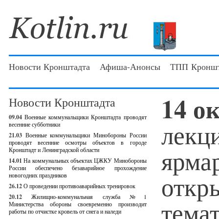
Новости Кронштадта
Афиша-Анонсы
ТПП Кроншт
14 о
Новости Кронштадта
09.04
Военные коммунальщики Кронштадта проводят
лекц
весенние субботники
21.03
Военные коммунальщики Минобороны России
проводят весенние осмотры объектов в городе
ярма
Кронштадт и Ленинградской области
14.01
На коммунальных объектах ЦЖКУ Минобороны
России обеспечено безаварийное прохождение
откр
новогодних праздников
26.12
О проведении противоаварийных тренировок
20.12
Жилищно-коммунальная служба №1
тема
Министерства обороны своевременно производит
работы по отчистке кровель от снега и наледи