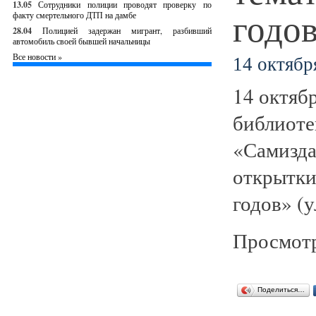
13.05
Сотрудники полиции проводят проверку по
годо
факту смертельного ДТП на дамбе
28.04
Полицией задержан мигрант, разбивший
автомобиль своей бывшей начальницы
Все новости »
14 октября
14 октяб
библиоте
«Самизда
открытки
годов» (у
Просмотр
Поделиться…