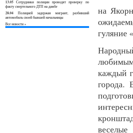
13.05
Сотрудники полиции проводят проверку по
факту смертельного ДТП на дамбе
на Якор
28.04
Полицией задержан мигрант, разбивший
автомобиль своей бывшей начальницы
ожидаем
Все новости »
гуляние 
Народны
любимым
каждый г
города.
подгот
интере
кроншта
веселы