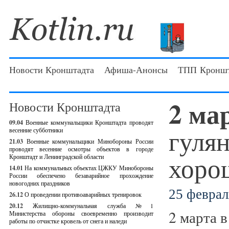
Новости Кронштадта
Афиша-Анонсы
ТПП Кроншт
2 ма
Новости Кронштадта
09.04
Военные коммунальщики Кронштадта проводят
гуля
весенние субботники
21.03
Военные коммунальщики Минобороны России
проводят весенние осмотры объектов в городе
хоро
Кронштадт и Ленинградской области
14.01
На коммунальных объектах ЦЖКУ Минобороны
России обеспечено безаварийное прохождение
новогодних праздников
25 феврал
26.12
О проведении противоаварийных тренировок
20.12
Жилищно-коммунальная служба №1
2 марта в
Министерства обороны своевременно производит
работы по отчистке кровель от снега и наледи