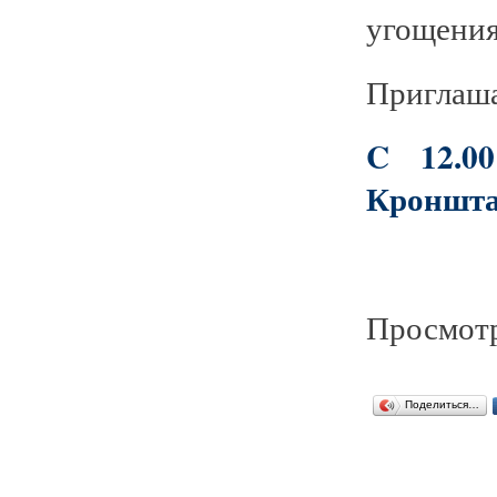
угощения
Приглаша
C 12.0
Кроншта
Просмотр
Поделиться…