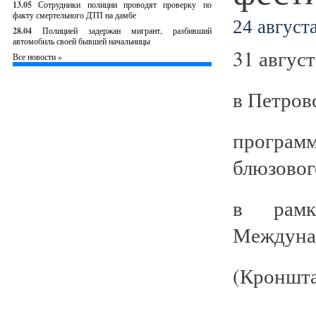
13.05
Сотрудники полиции проводят проверку по
факту смертельного ДТП на дамбе
24 августа
28.04
Полицией задержан мигрант, разбивший
автомобиль своей бывшей начальницы
31 август
Все новости »
в Петров
програм
блюзовог
в рамка
Междунар
(Кроншта