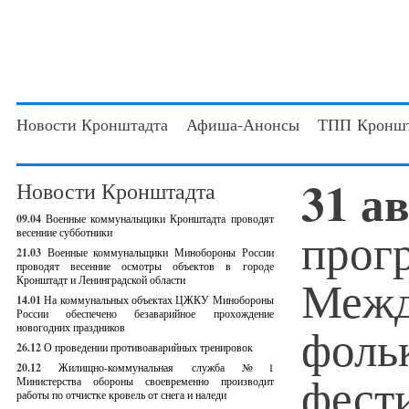
Новости Кронштадта
Афиша-Анонсы
ТПП Кроншт
31 а
Новости Кронштадта
09.04
Военные коммунальщики Кронштадта проводят
прог
весенние субботники
21.03
Военные коммунальщики Минобороны России
проводят весенние осмотры объектов в городе
Межд
Кронштадт и Ленинградской области
14.01
На коммунальных объектах ЦЖКУ Минобороны
России обеспечено безаварийное прохождение
фоль
новогодних праздников
26.12
О проведении противоаварийных тренировок
20.12
Жилищно-коммунальная служба №1
фест
Министерства обороны своевременно производит
работы по отчистке кровель от снега и наледи