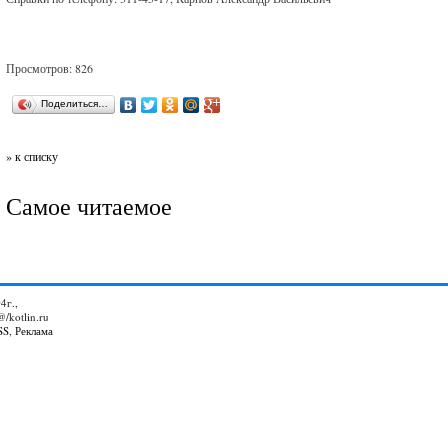
Просмотров: 826
Поделиться…
» к списку
Самое читаемое
4г.,
@/kotlin.ru
SS
,
Реклама