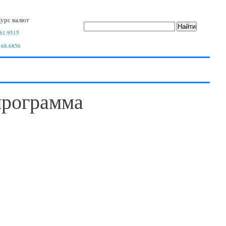
урс валют
61.9515
 68.6856
программа