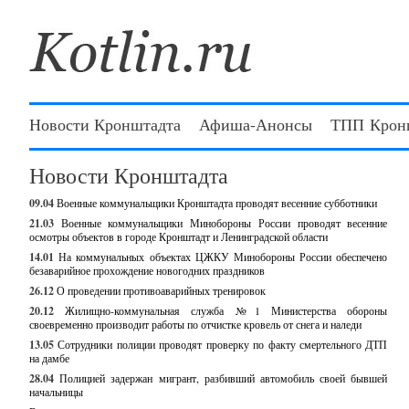
Новости Кронштадта
Афиша-Анонсы
ТПП Крон
Новости Кронштадта
09.04
Военные коммунальщики Кронштадта проводят весенние субботники
21.03
Военные коммунальщики Минобороны России проводят весенние
осмотры объектов в городе Кронштадт и Ленинградской области
14.01
На коммунальных объектах ЦЖКУ Минобороны России обеспечено
безаварийное прохождение новогодних праздников
26.12
О проведении противоаварийных тренировок
20.12
Жилищно-коммунальная служба №1 Министерства обороны
своевременно производит работы по отчистке кровель от снега и наледи
13.05
Сотрудники полиции проводят проверку по факту смертельного ДТП
на дамбе
28.04
Полицией задержан мигрант, разбивший автомобиль своей бывшей
начальницы