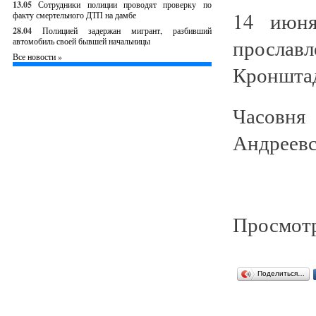
13.05
Сотрудники полиции проводят проверку по
14 июня
факту смертельного ДТП на дамбе
28.04
Полицией задержан мигрант, разбивший
просла
автомобиль своей бывшей начальницы
Все новости »
Кронштад
Часовня
Андреевс
Просмотр
Поделиться…