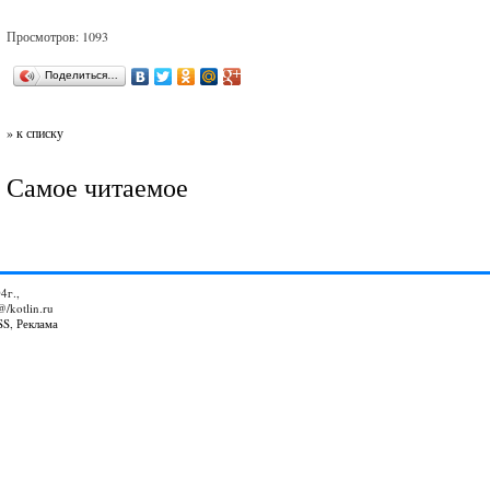
Просмотров: 1093
Поделиться…
» к списку
Самое читаемое
4г.,
@/kotlin.ru
SS
,
Реклама