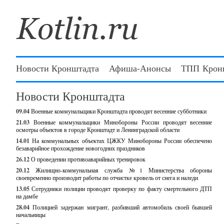
Новости Кронштадта
Афиша-Анонсы
ТПП Крон
Новости Кронштадта
09.04
Военные коммунальщики Кронштадта проводят весенние субботники
21.03
Военные коммунальщики Минобороны России проводят весенние
осмотры объектов в городе Кронштадт и Ленинградской области
14.01
На коммунальных объектах ЦЖКУ Минобороны России обеспечено
безаварийное прохождение новогодних праздников
26.12
О проведении противоаварийных тренировок
20.12
Жилищно-коммунальная служба №1 Министерства обороны
своевременно производит работы по отчистке кровель от снега и наледи
13.05
Сотрудники полиции проводят проверку по факту смертельного ДТП
на дамбе
28.04
Полицией задержан мигрант, разбивший автомобиль своей бывшей
начальницы