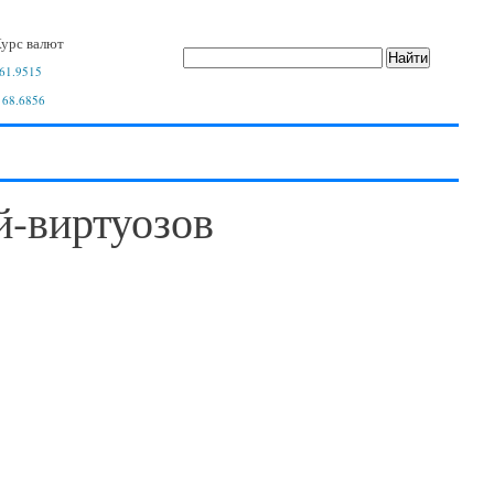
урс валют
61.9515
 68.6856
й-виртуозов