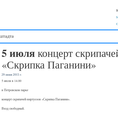
К
$
€
штадта
5 июля
концерт скрипаче
«Скрипка Паганини»
29 июня 2015 г.
5 июля в 14.00
в Петровском парке
концерт скрипачей-виртуозов «Скрипка Паганини».
Вход свободный.