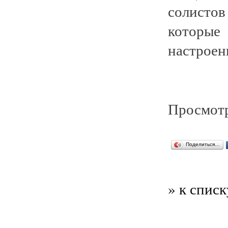
солисто
которы
настроен
Просмотр
Поделиться…
» к списк