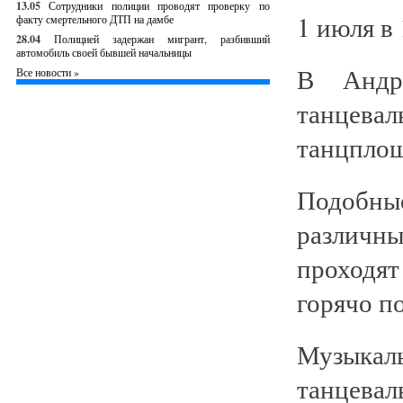
13.05
Сотрудники полиции проводят проверку по
1 июля в 
факту смертельного ДТП на дамбе
28.04
Полицией задержан мигрант, разбивший
автомобиль своей бывшей начальницы
В Андре
Все новости »
танцевал
танцплощ
Подобны
различ
проходя
горячо п
Музыка
танцева