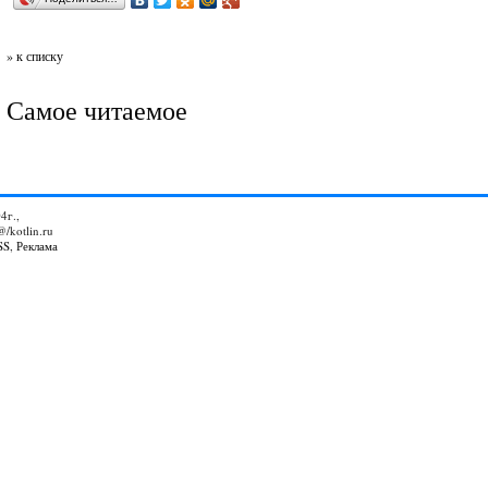
» к списку
Самое читаемое
4г.,
@/kotlin.ru
SS
,
Реклама