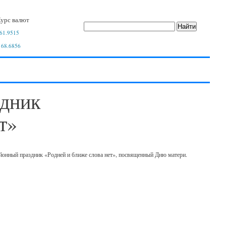
урс валют
61.9515
 68.6856
здник
т»
районный праздник «Родней и ближе слова нет», посвященный Дню матери.