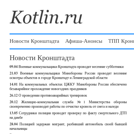
Новости Кронштадта
Афиша-Анонсы
ТПП Крон
Новости Кронштадта
09.04
Военные коммунальщики Кронштадта проводят весенние субботники
21.03
Военные коммунальщики Минобороны России проводят весенние
осмотры объектов в городе Кронштадт и Ленинградской области
14.01
На коммунальных объектах ЦЖКУ Минобороны России обеспечено
безаварийное прохождение новогодних праздников
26.12
О проведении противоаварийных тренировок
20.12
Жилищно-коммунальная служба №1 Министерства обороны
своевременно производит работы по отчистке кровель от снега и наледи
13.05
Сотрудники полиции проводят проверку по факту смертельного ДТП
на дамбе
28.04
Полицией задержан мигрант, разбивший автомобиль своей бывшей
начальницы