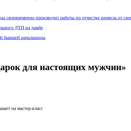
 своевременно производит работы по отчистке кровель от снег
ельного ДТП на дамбе
ей бывшей начальницы
дарок для настоящих мужчин»
шает на мастер-класс