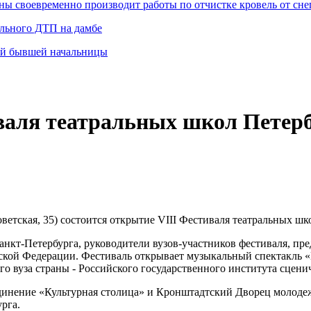
 своевременно производит работы по отчистке кровель от снег
ельного ДТП на дамбе
ей бывшей начальницы
иваля театральных школ Пет
оветская, 35) состоится открытие VIII Фестиваля театральных
анкт-Петербурга, руководители вузов-участников фестиваля, пр
йской Федерации. Фестиваль открывает музыкальный спектакль 
о вуза страны - Российского государственного института сцениче
единение «Культурная столица» и Кронштадтский Дворец молод
рга.