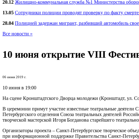
20.12
Жилищно-коммунальная служба №1 Министерства обороны
13.05
Сотрудники полиции проводят проверку по факту смерт
28.04
Полицией задержан мигрант, разбивший автомобиль сво
Все новости »
10 июня
открытие VIII Фест
06 июня 2019 г.
10 июня в 19:00
На сцене Кронштадтского Дворца молодежи (Кронштадт, ул. С
В церемонии примут участие известные театральные деятели С
Петербургского отделения Союза театральных деятелей Росси
творческой мастерской Игоря Богданова старейшего театральног
Организаторы проекта – Санкт-Петербургское творческое объ
при информационной поддержке Правительства Санкт-Петербу