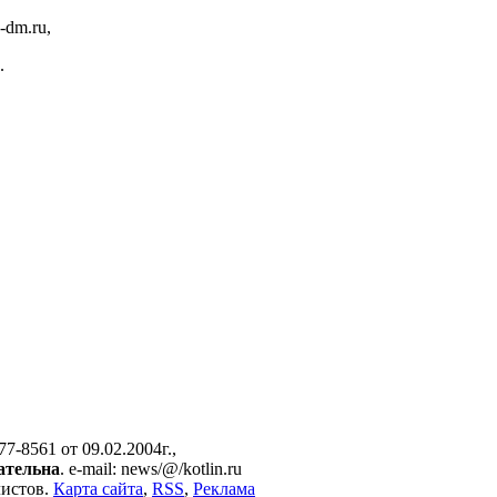
-dm.ru,
.
7-8561 от 09.02.2004г.,
зательна
. e-mail: news/@/kotlin.ru
листов.
Карта сайта
,
RSS
,
Реклама