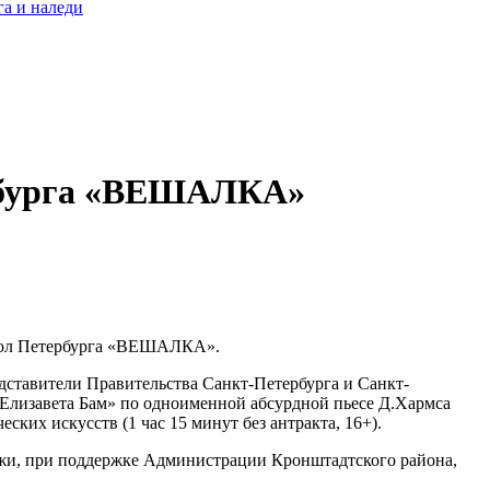
а и наледи
ербурга «ВЕШАЛКА»
 школ Петербурга «ВЕШАЛКА».
едставители Правительства Санкт-Петербурга и Санкт-
«Елизавета Бам» по одноименной абсурдной пьесе Д.Хармса
ских искусств (1 час 15 минут без антракта, 16+).
ежи, при поддержке Администрации Кронштадтского района,