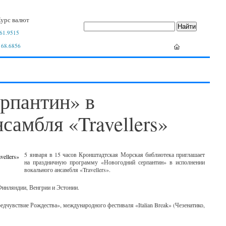
урс валют
61.9515
 68.6856
рпантин» в
самбля «Travellers»
5 января в 15 часов Кронштадтская Морская библиотека приглашает
на праздничную программу «Новогодний серпантин» в исполнении
вокального ансамбля «Travellers».
Финляндии, Венгрии и Эстонии.
вствие Рождества», международного фестиваля «Italian Break» (Чезенатико,