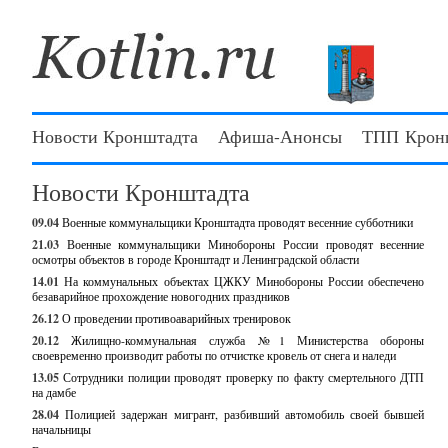
Новости Кронштадта
Афиша-Анонсы
ТПП Крон
Новости Кронштадта
09.04
Военные коммунальщики Кронштадта проводят весенние субботники
21.03
Военные коммунальщики Минобороны России проводят весенние
осмотры объектов в городе Кронштадт и Ленинградской области
14.01
На коммунальных объектах ЦЖКУ Минобороны России обеспечено
безаварийное прохождение новогодних праздников
26.12
О проведении противоаварийных тренировок
20.12
Жилищно-коммунальная служба №1 Министерства обороны
своевременно производит работы по отчистке кровель от снега и наледи
13.05
Сотрудники полиции проводят проверку по факту смертельного ДТП
на дамбе
28.04
Полицией задержан мигрант, разбивший автомобиль своей бывшей
начальницы