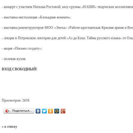
- концерт с участием Натальи Ростовой, шоу-группы «НАШИ» творческих коллективов
- выставка-инсталляция «Блокадная комната»;
- выставка реконструкторов МОО «Эпоха» «Рабоче-крестьянская Красная армия и В
- лекция в Петровском лектории для детей «Аз да Буки. Тайны русского языка» от Ол
- акция «Письмо солдату»;
- полевая кухня.
ВХОД СВОБОДНЫЙ!
Просмотров: 2858
Поделиться…
» к списку