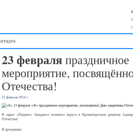
К
$
€
штадта
23 февраля
праздничное
мероприятие, посвящённ
Отечества!
22 февраля 2024 г.
В парке «Патриот» Западного военного округа в Кронштадтском доковом Адмира
Отечества!
В программе: