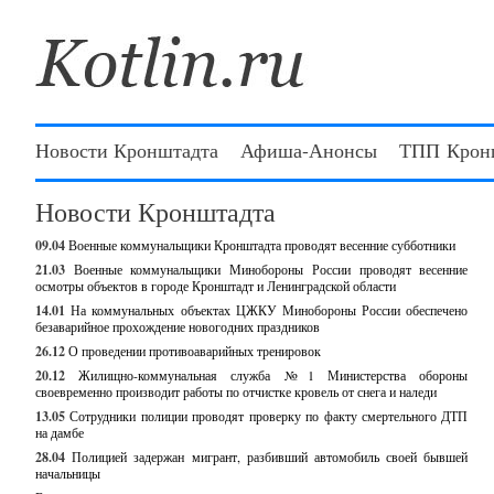
Новости Кронштадта
Афиша-Анонсы
ТПП Крон
Новости Кронштадта
09.04
Военные коммунальщики Кронштадта проводят весенние субботники
21.03
Военные коммунальщики Минобороны России проводят весенние
осмотры объектов в городе Кронштадт и Ленинградской области
14.01
На коммунальных объектах ЦЖКУ Минобороны России обеспечено
безаварийное прохождение новогодних праздников
26.12
О проведении противоаварийных тренировок
20.12
Жилищно-коммунальная служба №1 Министерства обороны
своевременно производит работы по отчистке кровель от снега и наледи
13.05
Сотрудники полиции проводят проверку по факту смертельного ДТП
на дамбе
28.04
Полицией задержан мигрант, разбивший автомобиль своей бывшей
начальницы