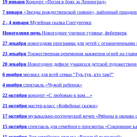
19 января
Концерт «Песня в боях за Ленинград»
7 января
«Звезды рождественской сияние», районный праздни
2 - 4 января
Музейная сказка Снегурочки
Новогодняя ночь
Новогоднее уличное гулянье, фейерверк
27 декабря
новогодняя программа для детей с ограниченными
23 декабря
Торжественная церемония зажжения огней на глав
20 декабря
Новогоднее дефиле учащихся детской художествен
6 ноября
мюзикл для всей семьи "Тук-тук, кто там?"
4 ноября
спектакль «Чужой ребенок»
22 октября
концерт «С любовью к вам…»
21 октября
мастер-класс «Кофейные сказки»
17 октября
музыкально-поэтический вечер «Рябины в окошко 
15 октября
спектакль для семейного просмотра «Сокровище к
15 октября
Дня семейного отдыха «Веселый выходной»