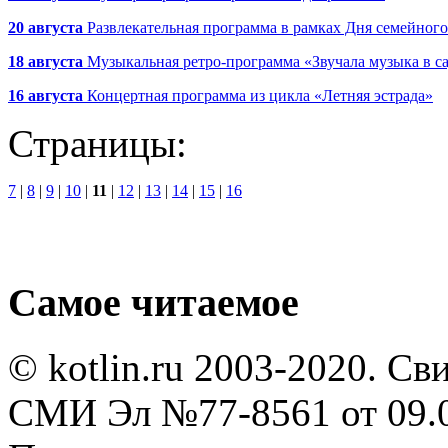
20 августа
Развлекательная программа в рамках Дня семейног
18 августа
Музыкальная ретро-программа «Звучала музыка в с
16 августа
Концертная программа из цикла «Летняя эстрада»
Страницы:
7
|
8
|
9
|
10
|
11
|
12
|
13
|
14
|
15
|
16
Самое читаемое
© kotlin.ru 2003-2020. Св
СМИ Эл №77-8561 от 09.0