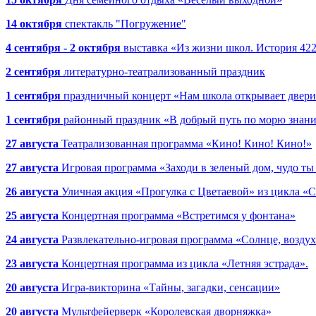
14 октября
спектакль "Погружение"
4 сентября - 2 октября
выставка «Из жизни школ. История 422
2 сентября
литературно-театрализованный праздник
1 сентября
праздничный концерт «Нам школа открывает двер
1 сентября
районный праздник «В добрый путь по морю знан
27 августа
Театрализованная программа «Кино! Кино! Кино!»
27 августа
Игровая программа «Заходи в зеленый дом, чудо ты
26 августа
Уличная акция «Прогулка с Цветаевой» из цикла 
25 августа
Концертная программа «Встретимся у фонтана»
24 августа
Развлекательно-игровая программа «Солнце, воздух
23 августа
Концертная программа из цикла «Летняя эстрада».
20 августа
Игра-викторина «Тайны, загадки, сенсации»
20 августа
Мультфейерверк «Королевская дворняжка»