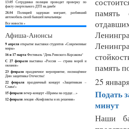
состоитс
13.05
Сотрудники полиции проводят проверку по
факту смертельного ДТП на дамбе
память 
28.04
Полицией задержан мигрант, разбивший
автомобиль своей бывшей начальницы
отдавш
Все новости »
Ленингр
Афиша-Анонсы
Ленингр
9 апреля
открытие выставки студентов «Современные
миры»
стойкост
16 и 17 марта
Фестиваль "День Римского-Корсакова"
С 27 февраля
выставка «Россия — страна морей и
память по
океанов»
23 февраля
праздничное мероприятие, посвящённое
Дню защитника Отечества!
25 января
22 февраля
праздничный концерт «Защитникам –
Слава!»
Подать з
15 февраля
вечер-концерт «Шрамы на сердце…»
12 февраля
лекция «Конфликты и их решения»
минут
Наши б
представ