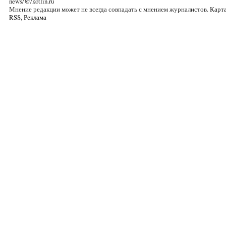
news/@/kotlin.ru
Мнение редакции может не всегда совпадать с мнением журналистов.
Карта
RSS
,
Реклама