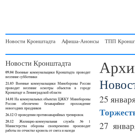
Новости Кронштадта
Афиша-Анонсы
ТПП Кроншт
Архи
Новости Кронштадта
09.04
Военные коммунальщики Кронштадта проводят
весенние субботники
Новос
21.03
Военные коммунальщики Минобороны России
проводят весенние осмотры объектов в городе
Кронштадт и Ленинградской области
25 января
14.01
На коммунальных объектах ЦЖКУ Минобороны
России обеспечено безаварийное прохождение
новогодних праздников
Торжеств
26.12
О проведении противоаварийных тренировок
20.12
Жилищно-коммунальная служба №1
27 янва
Министерства обороны своевременно производит
работы по отчистке кровель от снега и наледи