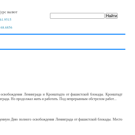
урс валют
61.9515
 68.6856
 освобождения Ленинграда и Кронштадта от фашистской блокады. Кронштадт
инграда. Но продолжал жить и работать. Под непрерывным обстрелом работ...
щенную Дню полного освобождения Ленинграда от фашистской блокады. Место