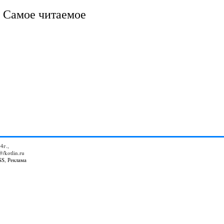
Самое читаемое
4г.,
@/kotlin.ru
SS
,
Реклама