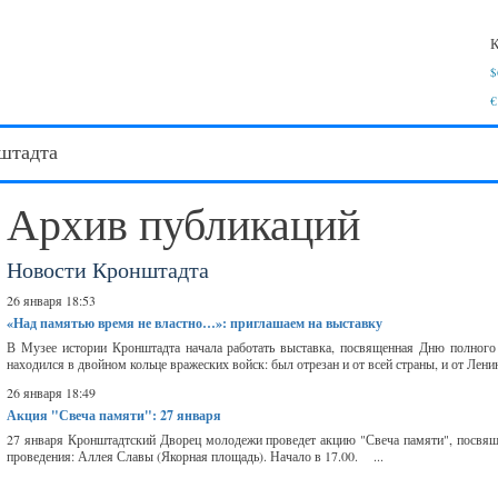
К
$
€
штадта
Архив публикаций
Новости Кронштадта
26 января 18:53
«Над памятью время не властно…»: приглашаем на выставку
В Музее истории Кронштадта начала работать выставка, посвященная Дню полного
находился в двойном кольце вражеских войск: был отрезан и от всей страны, и от Лен
26 января 18:49
Акция "Свеча памяти": 27 января
27 января Кронштадтский Дворец молодежи проведет акцию "Свеча памяти", посвя
проведения: Аллея Славы (Якорная площадь). Начало в 17.00. ...