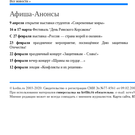
Все новости »
Афиша-Анонсы
9 апреля
открытие выставки студентов «Современные миры»
16 и 17 марта
Фестиваль "День Римского-Корсакова"
С 27 февраля
выставка «Россия — страна морей и океанов»
23 февраля
праздничное мероприятие, посвящённое Дню защитника
Отечества!
22 февраля
праздничный концерт «Защитникам – Слава!»
15 февраля
вечер-концерт «Шрамы на сердце…»
12 февраля
лекция «Конфликты и их решения»
© kotlin.ru 2003-2020. Свидетельство о регистрации СМИ Эл №77-8561 от 09.02.200
При использовании материалов
гиперссылка на kotlin.ru обязательна
. e-mail: news/
Мнение редакции может не всегда совпадать с мнением журналистов.
Карта сайта
,
R