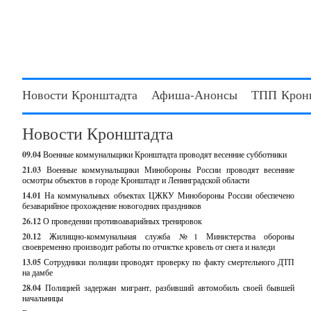
Новости Кронштадта
Афиша-Анонсы
ТПП Крон
Новости Кронштадта
09.04
Военные коммунальщики Кронштадта проводят весенние субботники
21.03
Военные коммунальщики Минобороны России проводят весенние
осмотры объектов в городе Кронштадт и Ленинградской области
14.01
На коммунальных объектах ЦЖКУ Минобороны России обеспечено
безаварийное прохождение новогодних праздников
26.12
О проведении противоаварийных тренировок
20.12
Жилищно-коммунальная служба №1 Министерства обороны
своевременно производит работы по отчистке кровель от снега и наледи
13.05
Сотрудники полиции проводят проверку по факту смертельного ДТП
на дамбе
28.04
Полицией задержан мигрант, разбивший автомобиль своей бывшей
начальницы