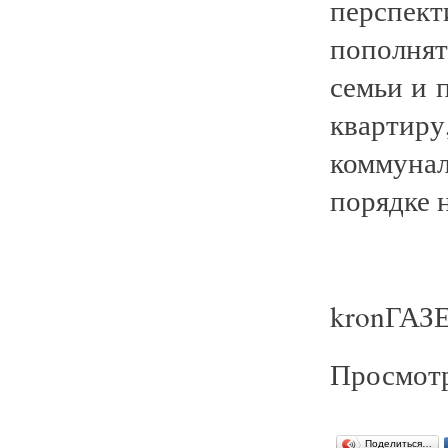
перспек
пополня
семьи и 
квартир
коммунал
порядке 
kronГАЗЕ
Просмотр
Поделиться…