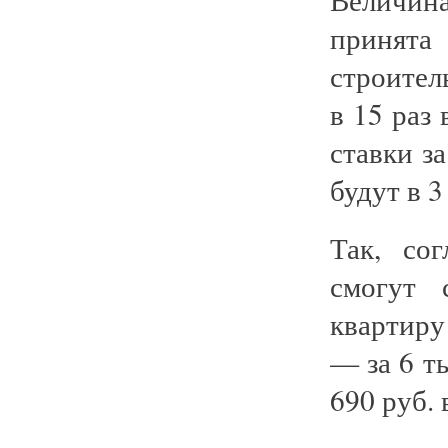
принята
строител
в 15 раз
ставки з
будут в 3
Так, со
смогут 
квартиру
— за 6 т
690 руб. 