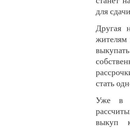
для сдачи
Другая 
жителям 
выкупат
собств
рассрочк
стать од
Уже в 
рассчиты
выкуп 