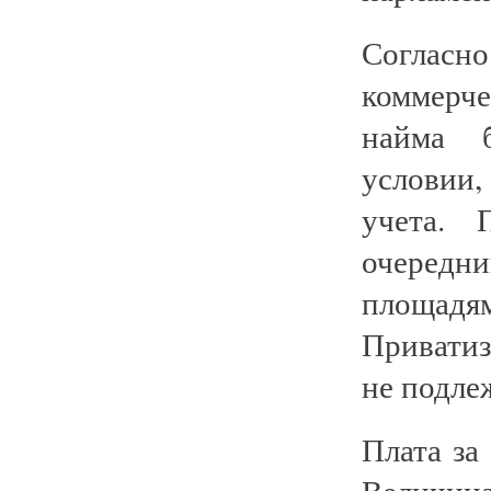
Согласн
коммерч
найма б
условии,
учета. 
очередн
площад
Привати
не подле
Плата за
Величина