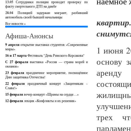
13.05
Сотрудники полиции проводят проверку по
факту смертельного ДТП на дамбе
28.04
Полицией задержан мигрант, разбивший
автомобиль своей бывшей начальницы
квартир
Все новости »
снимутс
Афиша-Анонсы
9 апреля
открытие выставки студентов «Современные
1 июня 2
миры»
16 и 17 марта
Фестиваль "День Римского-Корсакова"
основу з
С 27 февраля
выставка «Россия — страна морей и
океанов»
аренду
23 февраля
праздничное мероприятие, посвящённое
Дню защитника Отечества!
состоящ
22 февраля
праздничный концерт «Защитникам –
Слава!»
жилищн
15 февраля
вечер-концерт «Шрамы на сердце…»
12 февраля
лекция «Конфликты и их решения»
улучшени
трех чт
парламент