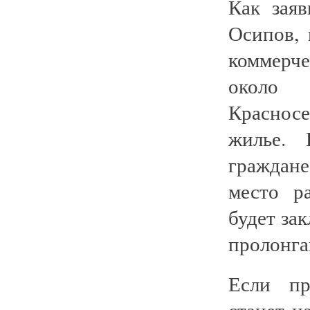
Как зая
Осипов, 
коммерч
около
Краснос
жилье. 
граждан
место р
будет за
пролонга
Если пр
станет н