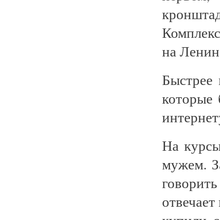
кроншт
Комплекс
на Ленина
Быстрее 
которые 
интернет
На курсы
мужем. З
говорит
отвечает
купили с