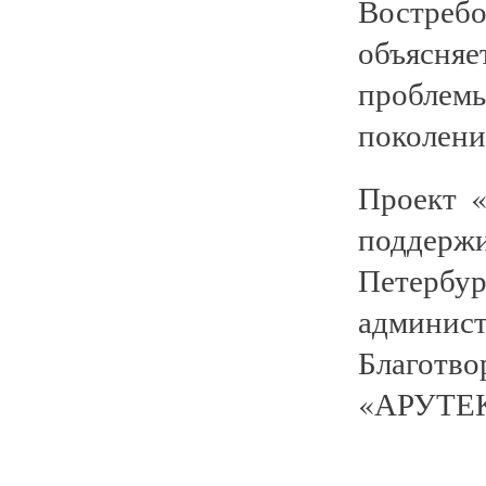
Востреб
объясняе
пробле
поколени
Проект 
поддер
Петербу
админис
Благотв
«АРУТЕК-