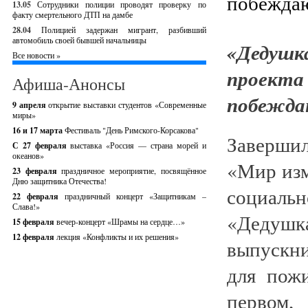
13.05
Сотрудники полиции проводят проверку по
факту смертельного ДТП на дамбе
28.04
Полицией задержан мигрант, разбивший
автомобиль своей бывшей начальницы
«Дедушк
Все новости »
проект
Афиша-Анонсы
побежда
9 апреля
открытие выставки студентов «Современные
миры»
16 и 17 марта
Фестиваль "День Римского-Корсакова"
Заверши
С 27 февраля
выставка «Россия — страна морей и
океанов»
«Мир изм
23 февраля
праздничное мероприятие, посвящённое
Дню защитника Отечества!
социаль
22 февраля
праздничный концерт «Защитникам –
Слава!»
«Дедуш
15 февраля
вечер-концерт «Шрамы на сердце…»
12 февраля
лекция «Конфликты и их решения»
выпускни
для пож
первом,