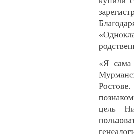
зарегис
Благодар
«Однок
родствен
«Я сама
Мурманск
Ростове.
познаком
цель Ни
пользова
генеало