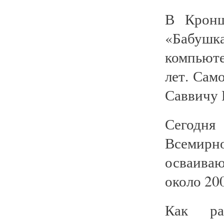
В Кронш
«Бабушка
компьюте
лет. Сам
Саввичу 
Сегодня
Всемирно
осваива
около 200
Как рас