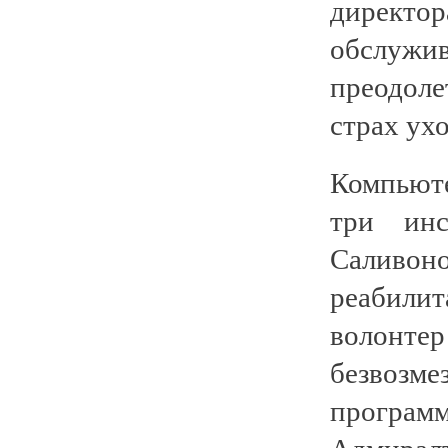
директо
обслужи
преодол
страх ух
Компьюте
три инс
Саливон
реабили
волонте
безвозм
программ
Адмиралт