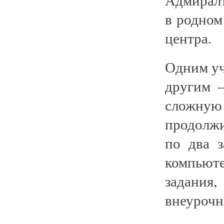
в родном
центра.
Одним уч
другим 
сложн
продолжи
по два з
компью
задания
внеурочн