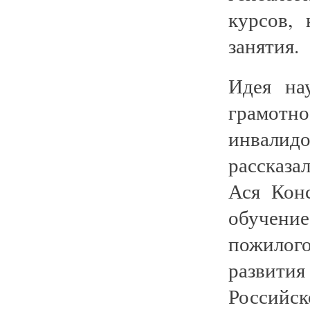
курсов,
занятия.
Идея на
грамот
инвалид
рассказа
Ася Конс
обучени
пожилого
развит
Российск