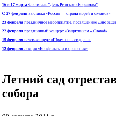
16 и 17 марта
Фестиваль "День Римского-Корсакова"
С 27 февраля
выставка «Россия — страна морей и океанов»
23 февраля
праздничное мероприятие, посвящённое Дню защи
22 февраля
праздничный концерт «Защитникам – Слава!»
15 февраля
вечер-концерт «Шрамы на сердце…»
12 февраля
лекция «Конфликты и их решения»
Летний сад отреста
собора