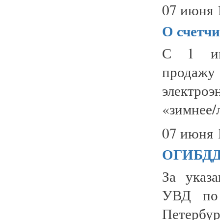
07 июня 
О счетчи
С 1 июн
прода
электроэ
«зимнее/л
07 июня 
ОГИБД
За указ
УВД по 
Петербу