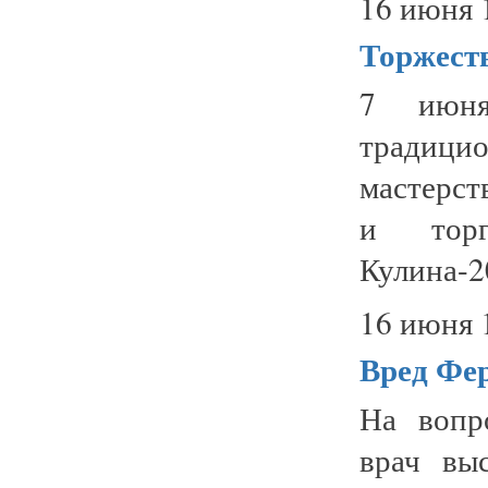
16 июня 
Торжест
7 июня
традиц
мастерст
и торг
Кулина-20
16 июня 
Вред Фер
На вопр
врач вы