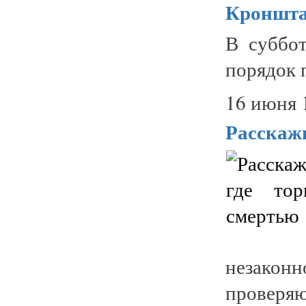
Кронштад
В суббо
порядок 
16 июня 
Расскажи
незакон
проверяю