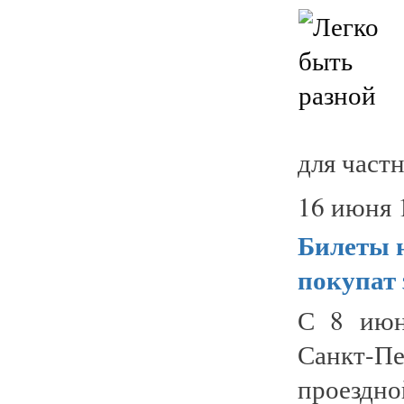
для част
16 июня 
Билеты н
покупат 
С 8 июн
Санкт-П
проездно