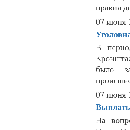
правил д
07 июня 
Уголовн
В пери
Кроншта
было з
происшес
07 июня 
Выплаты
На вопр