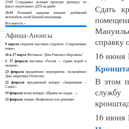
13.05
Сотрудники полиции проводят проверку по
Сдать к
факту смертельного ДТП на дамбе
28.04
Полицией задержан мигрант, разбивший
помещени
автомобиль своей бывшей начальницы
Все новости »
Мануиль
Афиша-Анонсы
справку о
9 апреля
открытие выставки студентов «Современные
миры»
16 июня 
16 и 17 марта
Фестиваль "День Римского-Корсакова"
С 27 февраля
выставка «Россия — страна морей и
Кроншта
океанов»
23 февраля
праздничное мероприятие, посвящённое
Дню защитника Отечества!
В этом 
22 февраля
праздничный концерт «Защитникам –
Слава!»
служб
15 февраля
вечер-концерт «Шрамы на сердце…»
12 февраля
лекция «Конфликты и их решения»
кронштад
16 июня 