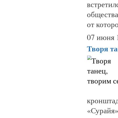
встрети
обществ
от которо
07 июня 
Творя та
кроншта
«Сурайя».