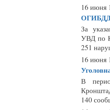
16 июня 
ОГИБД
За указ
УВД по 
251 нару
16 июня 
Уголовн
В пери
Кронштад
140 сооб