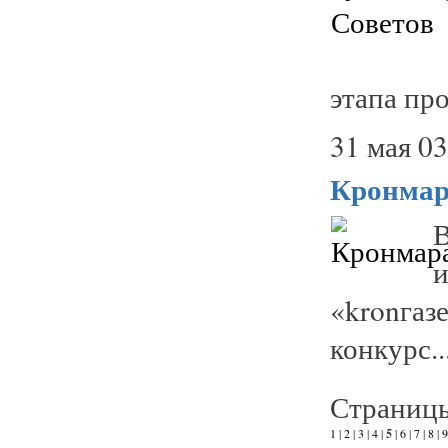
этапа про
31 мая 03
Кронма
В
«kronгаз
конкурс..
Страниц
1
|
2
|
3
|
4
|
5
|
6
|
7
|
8
|
9