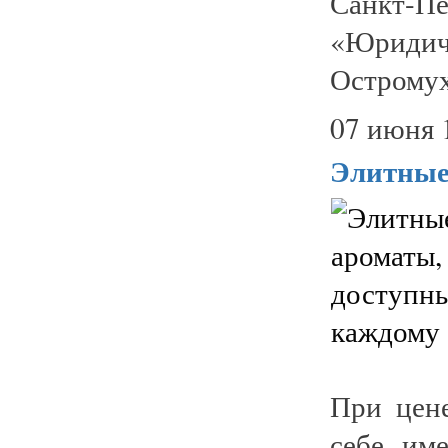
Санкт-П
«Юридич
Остромух
07 июня 
Элитные
При цен
себе име