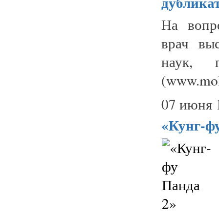
дублика
На вопр
врач вы
наук, 
(www.molo
07 июня 
«Кунг-ф