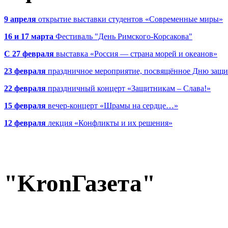
9 апреля
открытие выставки студентов «Современные миры»
16 и 17 марта
Фестиваль "День Римского-Корсакова"
С 27 февраля
выставка «Россия — страна морей и океанов»
23 февраля
праздничное мероприятие, посвящённое Дню защи
22 февраля
праздничный концерт «Защитникам – Слава!»
15 февраля
вечер-концерт «Шрамы на сердце…»
12 февраля
лекция «Конфликты и их решения»
"KronГазета"