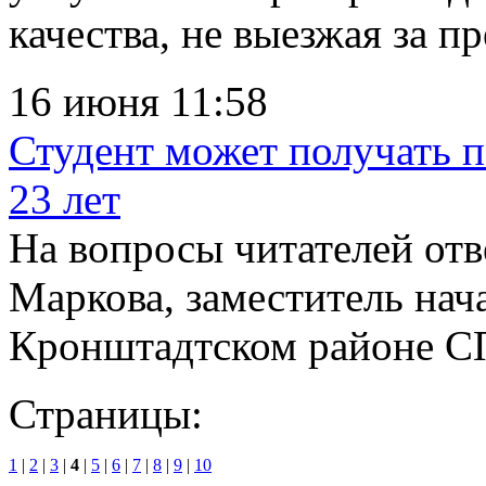
качества, не выезжая за пр
16 июня 11:58
Студент может получать п
23 лет
На вопросы читателей от
Маркова, заместитель на
Кронштадтском районе СП
Страницы:
1
|
2
|
3
|
4
|
5
|
6
|
7
|
8
|
9
|
10