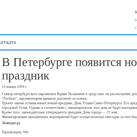
К
$
€
штадта
В Петербурге появится н
праздник
14 января 2004 г.
Спикер петербургского парламента Вадим Тюльпанов в среду внес на рассмотрение де
"Росбалт", парламентарии приняли документ за основу.
Проект закона устанавливает новый праздник: День Устава Санкт-Петербурга. Его предл
городской Устав. Однако в соответствии с законопроектом этот день не будет выходны
Кроме того, законодательно утверждается праздник День города — 27 мая.
Финансирование праздничных мероприятий будет осуществляться ежегодно за счет бю
Лениздат.ру
Просмотров: 596