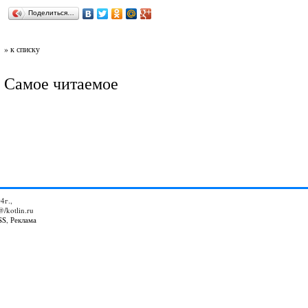
Поделиться…
» к списку
Самое читаемое
4г.,
@/kotlin.ru
SS
,
Реклама