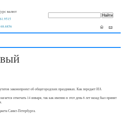
урс валют
61.9515
 68.6856
овый
путатов законопроект об общегородских праздниках. Как передает ИА
агается отмечать 14 января, так как именно в этот день 6 лет назад был принят
м.
джета Санкт-Петербурга.