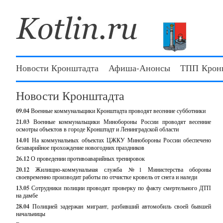
Новости Кронштадта
Афиша-Анонсы
ТПП Крон
Новости Кронштадта
09.04
Военные коммунальщики Кронштадта проводят весенние субботники
21.03
Военные коммунальщики Минобороны России проводят весенние
осмотры объектов в городе Кронштадт и Ленинградской области
14.01
На коммунальных объектах ЦЖКУ Минобороны России обеспечено
безаварийное прохождение новогодних праздников
26.12
О проведении противоаварийных тренировок
20.12
Жилищно-коммунальная служба №1 Министерства обороны
своевременно производит работы по отчистке кровель от снега и наледи
13.05
Сотрудники полиции проводят проверку по факту смертельного ДТП
на дамбе
28.04
Полицией задержан мигрант, разбивший автомобиль своей бывшей
начальницы