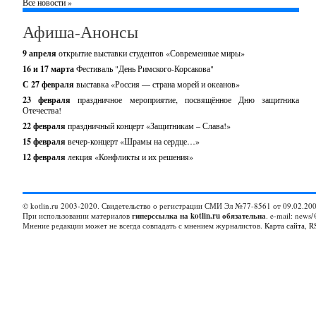
Все новости »
Афиша-Анонсы
9 апреля
открытие выставки студентов «Современные миры»
16 и 17 марта
Фестиваль "День Римского-Корсакова"
С 27 февраля
выставка «Россия — страна морей и океанов»
23 февраля
праздничное мероприятие, посвящённое Дню защитника
Отечества!
22 февраля
праздничный концерт «Защитникам – Слава!»
15 февраля
вечер-концерт «Шрамы на сердце…»
12 февраля
лекция «Конфликты и их решения»
© kotlin.ru 2003-2020. Свидетельство о регистрации СМИ Эл №77-8561 от 09.02.200
При использовании материалов
гиперссылка на kotlin.ru обязательна
. e-mail: news/
Мнение редакции может не всегда совпадать с мнением журналистов.
Карта сайта
,
R