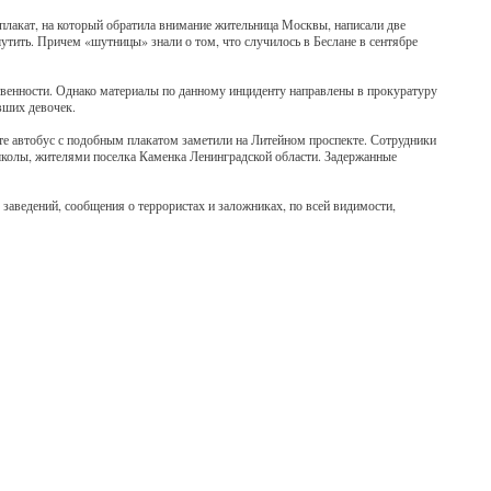
плакат, на который обратила внимание жительница Москвы, написали две
тить. Причем «шутницы» знали о том, что случилось в Беслане в сентябре
ственности. Однако материалы по данному инциденту направлены в прокуратуру
вших девочек.
рте автобус с подобным плакатом заметили на Литейном проспекте. Сотрудники
школы, жителями поселка Каменка Ленинградской области. Задержанные
ведений, сообщения о террористах и заложниках, по всей видимости,