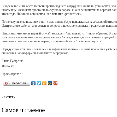
В ходе выяснения обстоятельств произошедшего сотрудники милиции установили, что 
школьницы. Девочкам просто стало скучно в дороге. И они решили таким образом пошу
этого года. Но это не остановило их в попытке «развлечься».
Поскольку школьницам всего по 13 лет, они не будут привлекаться к уголовной ответ
Центрального района - для решения вопроса о предъявлении иска к родителям пошути
Напомним, что это не первый случай, когда дети "развлекаются" таким образом. В ма
милиции выяснили, что злополучная надпись была сделана двумя учениками средней 
школьники пояснили милиционерам, что таким образом "решили пошутить".
Наряду с уже ставшими обычными телефонными звонками о заминированиях учебных за
становятся новой формой анонимного терроризма.
Елена Гусаренко,
Фонтанка
Просмотров: 670
Поделиться…
» к списку
Самое читаемое