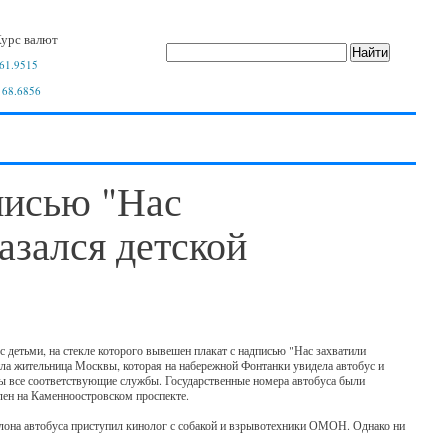
урс валют
61.9515
 68.6856
писью "Нас
азался детской
с детьми, на стекле которого вывешен плакат с надписью "Нас захватили
а жительница Москвы, которая на набережной Фонтанки увидела автобус и
ны все соответствующие службы. Государственные номера автобуса были
лен на Каменноостровском проспекте.
салона автобуса приступил кинолог с собакой и взрывотехники ОМОН. Однако ни