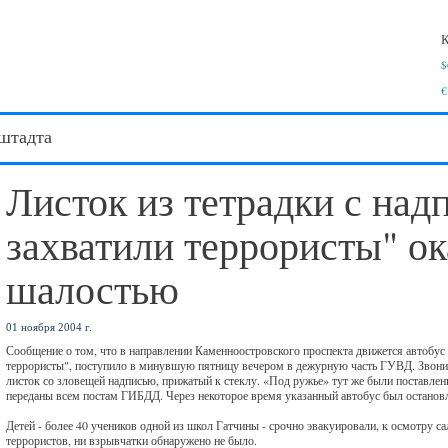
К
$
€
штадта
Листок из тетрадки с над
захватили террористы" ок
шалостью
01 ноября 2004 г.
Сообщение о том, что в направлении Каменноостровского проспекта движется автобус 
террористы", поступило в минувшую пятницу вечером в дежурную часть ГУВД. Звонил
листок со зловещей надписью, прижатый к стеклу. «Под ружье» тут же были поставле
переданы всем постам ГИБДД. Через некоторое время указанный автобус был останов
Детей - более 40 учеников одной из школ Гатчины - срочно эвакуировали, к осмотру 
террористов, ни взрывчатки обнаружено не было.