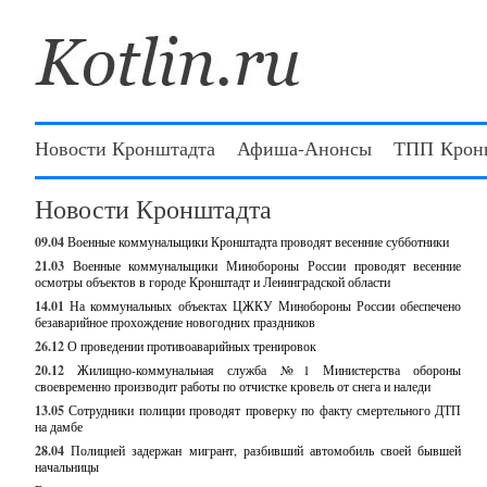
Новости Кронштадта
Афиша-Анонсы
ТПП Крон
Новости Кронштадта
09.04
Военные коммунальщики Кронштадта проводят весенние субботники
21.03
Военные коммунальщики Минобороны России проводят весенние
осмотры объектов в городе Кронштадт и Ленинградской области
14.01
На коммунальных объектах ЦЖКУ Минобороны России обеспечено
безаварийное прохождение новогодних праздников
26.12
О проведении противоаварийных тренировок
20.12
Жилищно-коммунальная служба №1 Министерства обороны
своевременно производит работы по отчистке кровель от снега и наледи
13.05
Сотрудники полиции проводят проверку по факту смертельного ДТП
на дамбе
28.04
Полицией задержан мигрант, разбивший автомобиль своей бывшей
начальницы