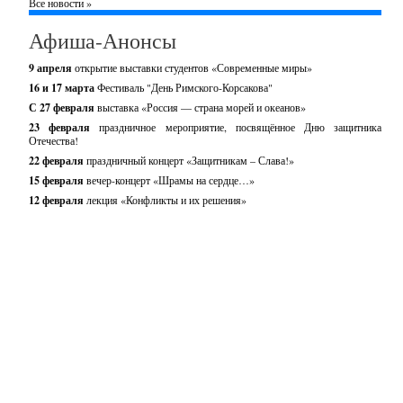
Все новости »
Афиша-Анонсы
9 апреля
открытие выставки студентов «Современные миры»
16 и 17 марта
Фестиваль "День Римского-Корсакова"
С 27 февраля
выставка «Россия — страна морей и океанов»
23 февраля
праздничное мероприятие, посвящённое Дню защитника
Отечества!
22 февраля
праздничный концерт «Защитникам – Слава!»
15 февраля
вечер-концерт «Шрамы на сердце…»
12 февраля
лекция «Конфликты и их решения»