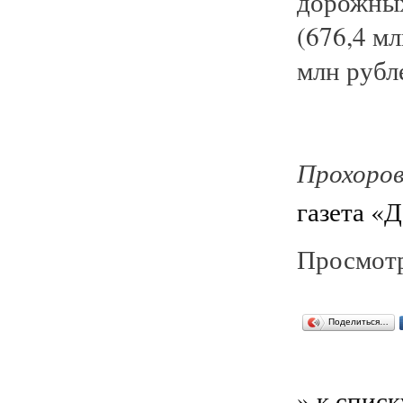
дорожных
(676,4 мл
млн рубле
Прохоров
газета «
Просмотр
Поделиться…
» к списк