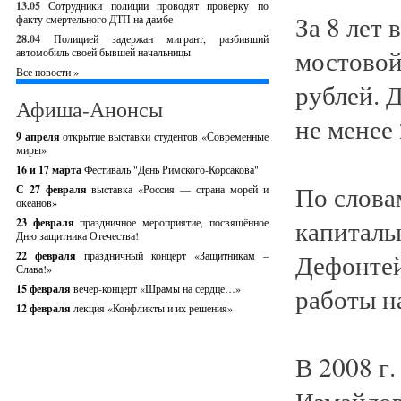
13.05
Сотрудники полиции проводят проверку по
За 8 лет 
факту смертельного ДТП на дамбе
28.04
Полицией задержан мигрант, разбивший
мостовой
автомобиль своей бывшей начальницы
Все новости »
рублей. 
Афиша-Анонсы
не менее
9 апреля
открытие выставки студентов «Современные
миры»
16 и 17 марта
Фестиваль "День Римского-Корсакова"
По слова
С 27 февраля
выставка «Россия — страна морей и
океанов»
капитал
23 февраля
праздничное мероприятие, посвящённое
Дню защитника Отечества!
Дефонтей
22 февраля
праздничный концерт «Защитникам –
Слава!»
15 февраля
вечер-концерт «Шрамы на сердце…»
работы н
12 февраля
лекция «Конфликты и их решения»
В 2008 г
Измайлов