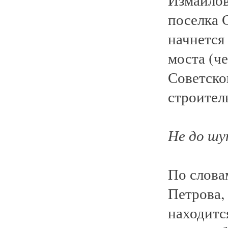
поселка С
начнется
моста (че
Советско
строител
Не до ш
По слова
Петрова, 
находится