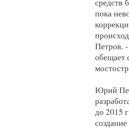
средств 
пока нев
коррекци
происход
Петров. 
обещает 
мостостр
Юрий Пет
разработ
до 2015 г
создание