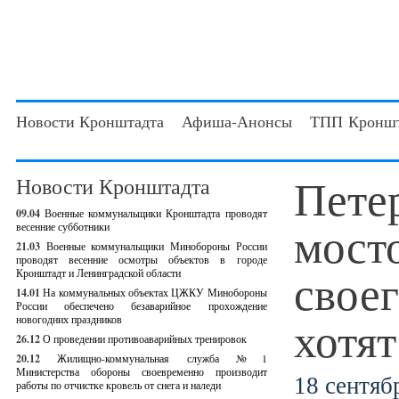
Новости Кронштадта
Афиша-Анонсы
ТПП Кроншт
Пете
Новости Кронштадта
09.04
Военные коммунальщики Кронштадта проводят
мост
весенние субботники
21.03
Военные коммунальщики Минобороны России
проводят весенние осмотры объектов в городе
своег
Кронштадт и Ленинградской области
14.01
На коммунальных объектах ЦЖКУ Минобороны
России обеспечено безаварийное прохождение
хотя
новогодних праздников
26.12
О проведении противоаварийных тренировок
20.12
Жилищно-коммунальная служба №1
Министерства обороны своевременно производит
18 сентябр
работы по отчистке кровель от снега и наледи