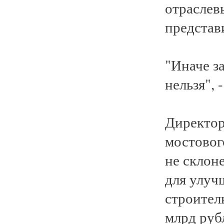
отраслев
представ
"Иначе з
нельзя", 
Директор
мостовог
не склон
для улуч
строител
млрд руб