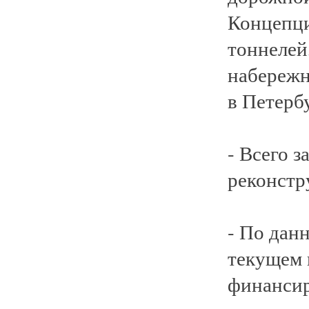
Концепци
тоннелей
набережн
в Петербу
- Всего з
реконстр
- По дан
текущем 
финансир