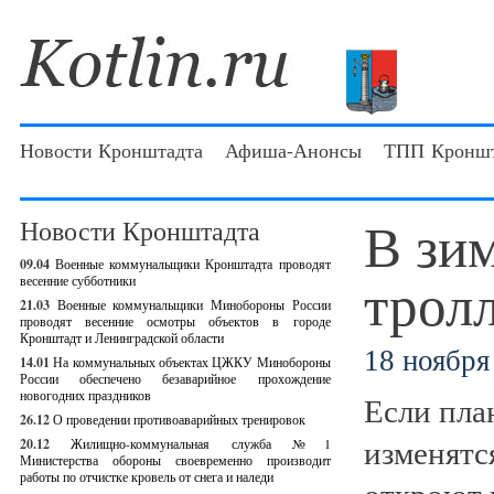
Новости Кронштадта
Афиша-Анонсы
ТПП Кроншт
В зим
Новости Кронштадта
09.04
Военные коммунальщики Кронштадта проводят
трол
весенние субботники
21.03
Военные коммунальщики Минобороны России
проводят весенние осмотры объектов в городе
Кронштадт и Ленинградской области
18 ноября 
14.01
На коммунальных объектах ЦЖКУ Минобороны
России обеспечено безаварийное прохождение
новогодних праздников
Если пла
26.12
О проведении противоаварийных тренировок
изменятс
20.12
Жилищно-коммунальная служба №1
Министерства обороны своевременно производит
работы по отчистке кровель от снега и наледи
откроют 