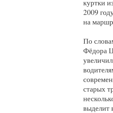
куртки и
2009 год
на маршр
По слова
Фёдора Ц
увеличил
водителя
современ
старых т
нескольк
выделит в