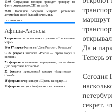
13.05
Сотрудники полиции проводят проверку по
факту смертельного ДТП на дамбе
транспорт
28.04
Полицией задержан мигрант, разбивший
автомобиль своей бывшей начальницы
маршрут 
Все новости »
транспор
Афиша-Анонсы
открывал
9 апреля
открытие выставки студентов «Современные
миры»
Да и пар
16 и 17 марта
Фестиваль "День Римского-Корсакова"
С 27 февраля
выставка «Россия — страна морей и
Теперь эт
океанов»
23 февраля
праздничное мероприятие, посвящённое
Дню защитника Отечества!
22 февраля
праздничный концерт «Защитникам –
Сегодня 
Слава!»
15 февраля
вечер-концерт «Шрамы на сердце…»
наскольк
12 февраля
лекция «Конфликты и их решения»
петербур
секрет, ч