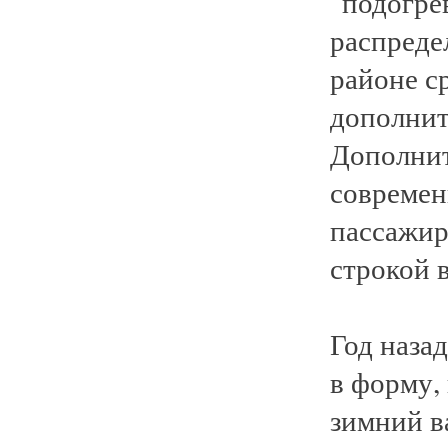
"подогре
распреде
районе с
дополнит
Дополнит
современ
пассажир
строкой в
Год наза
в форму,
зимний в