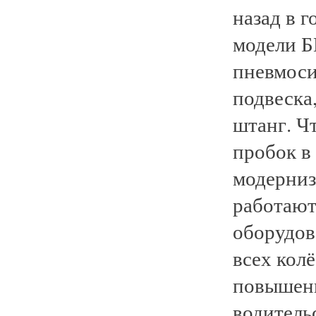
назад в 
модели Б
пневмоси
подвеска
штанг. Ч
пробок в
модерниз
работают
оборудов
всех колё
повышени
водитель