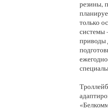
резины, 
планируе
только о
системы 
приводы 
подготов
ежегодно
специаль
Троллейб
адаптиро
«Белкомм