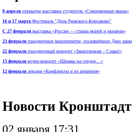
9 апреля
открытие выставки студентов «Современные миры»
16 и 17 марта
Фестиваль "День Римского-Корсакова"
С 27 февраля
выставка «Россия — страна морей и океанов»
23 февраля
праздничное мероприятие, посвящённое Дню защи
22 февраля
праздничный концерт «Защитникам – Слава!»
15 февраля
вечер-концерт «Шрамы на сердце…»
12 февраля
лекция «Конфликты и их решения»
Новости Кронштадт
02 января 17:31