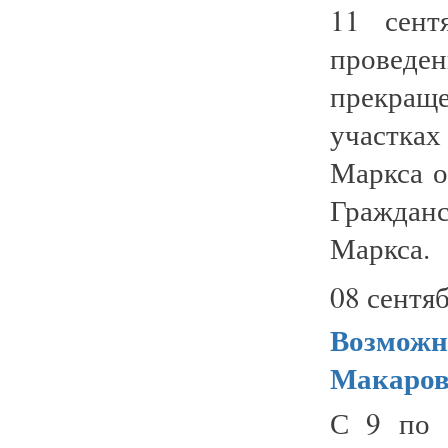
11 сент
проведе
прекращ
участках
Маркса о
Граждан
Маркса. 
08 сентяб
Возможн
Макаровс
С 9 по 