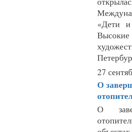
открыл
Междуна
«Дети и
Высоки
художе
Петербург
27 сентяб
О заверш
отопите
О заве
отопите
объекта