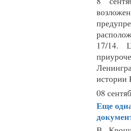
8 сентя
возложе
предупр
располо
17/14. 
приуроч
Ленингра
истории К
08 сентяб
Еще одна
докумен
В Кронш