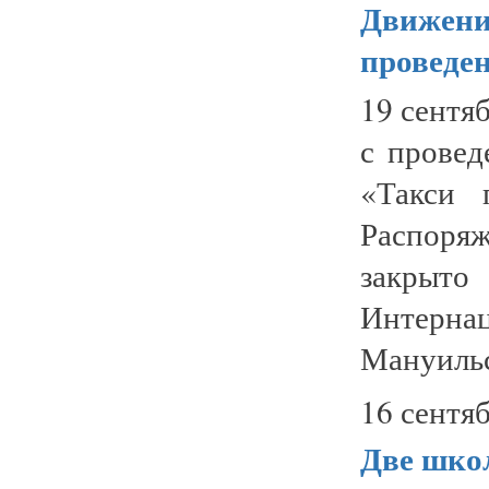
Движение
проведе
19 сентяб
с провед
«Такси 
Распоря
закры
Интерн
Мануильск
16 сентяб
Две шко