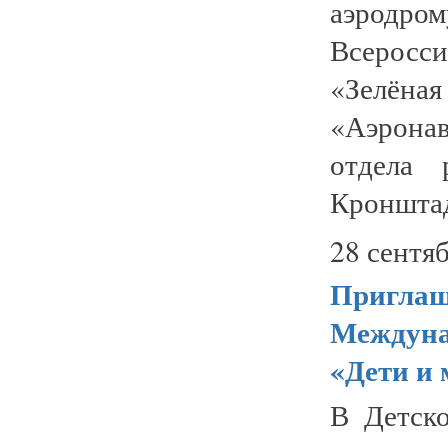
аэродр
Всеросс
«Зелён
«Аэронав
отдела 
Кронштад
28 сентяб
Приглаш
Междуна
«Дети и 
В Детск