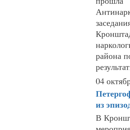
прошла
Антинар
заседа
Кронш
нарколо
района п
результат
04 октябр
Петергоф
из эпизо
В Кроншт
меропри