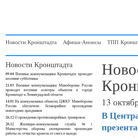
Новости Кронштадта
Афиша-Анонсы
ТПП Кроншт
Ново
Новости Кронштадта
09.04
Военные коммунальщики Кронштадта проводят
Крон
весенние субботники
21.03
Военные коммунальщики Минобороны России
проводят весенние осмотры объектов в городе
Кронштадт и Ленинградской области
13 октябр
14.01
На коммунальных объектах ЦЖКУ Минобороны
России обеспечено безаварийное прохождение
новогодних праздников
В Центр
26.12
О проведении противоаварийных тренировок
презент
20.12
Жилищно-коммунальная служба №1
Министерства обороны своевременно производит
работы по отчистке кровель от снега и наледи