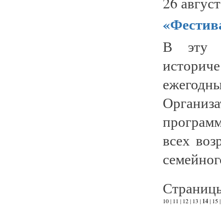
26 август
«Фестива
В эту с
историче
ежегод
Организ
програм
всех воз
семейного
Страниц
10
|
11
|
12
|
13
|
14
|
15