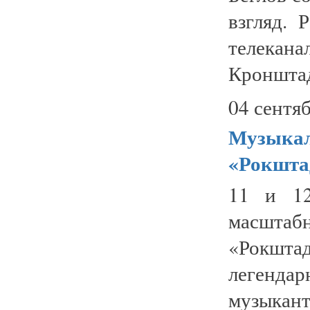
взгляд. 
телека
Кронштад
04 сентяб
Музыкал
«Рокштад
11 и 12
масштаб
«Рокштад
легенд
музыкан