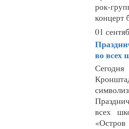
рок-гру
концерт б
01 сентяб
Праздни
во всех 
Сегодня
Кроншт
символиз
Праздни
всех шк
«Остров