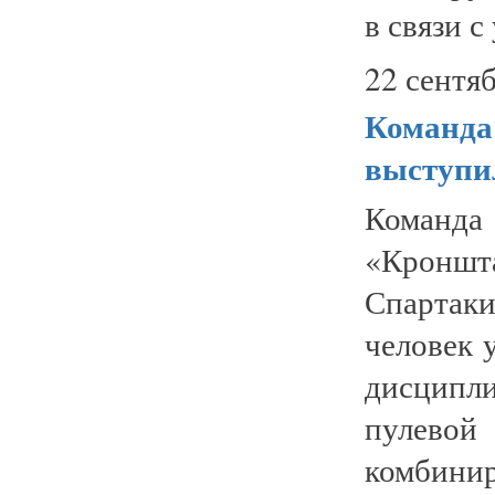
в связи с
22 сентяб
Команда
выступи
Команд
«Кроншта
Спартак
человек 
дисципл
пулево
комбинир