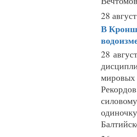
Вечтомова
28 август
В Кронш
водоизм
28 авгус
дисципли
мировы
Рекордов
силовому
одиночк
Балтийск