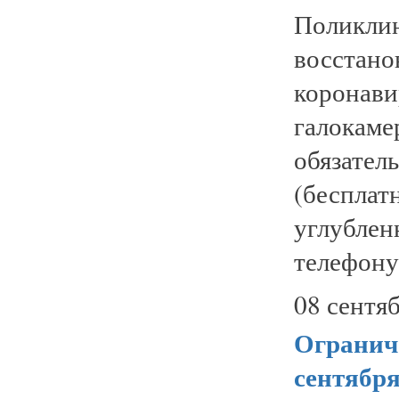
Поликл
восста
коронав
галокам
обязате
(беспл
углубле
телефону 
08 сентяб
Огранич
сентябр