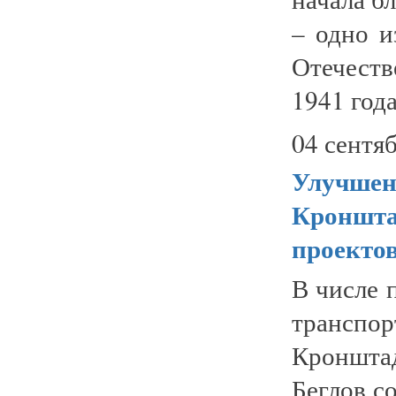
– одно и
Отечеств
1941 года
04 сентяб
Улучшен
Кронштад
проекто
В числе 
транспо
Кроншта
Беглов с