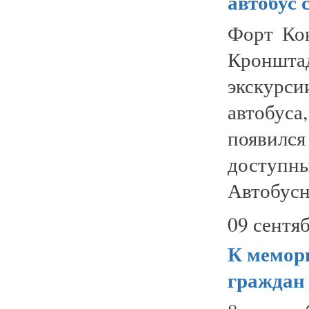
автобус 
Форт Ко
Кроншта
экскурси
автобус
появился
доступ
Автобусн
09 сентяб
К мемор
граждан 