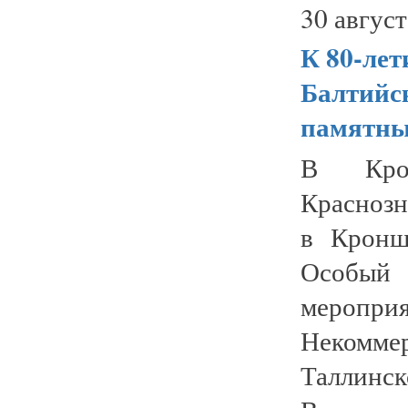
30 август
К 80-ле
Балтийс
памятны
В Кро
Краснозн
в Кронш
Особый 
меропри
Некомм
Таллинс