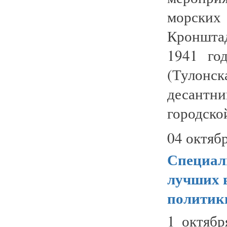
морских
Кронштад
1941 го
(Тулон
десант
городской
04 октябр
Специал
лучших в
политик
1 октяб