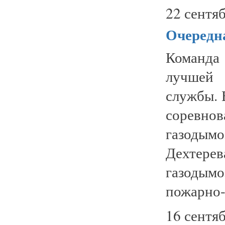
22 сентяб
Очередн
Команда 
лучшей 
службы. 
соревно
газодым
Дехтере
газоды
пожарно-с
16 сентяб