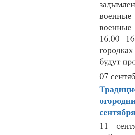
задымле
военные
военные 
16.00 1
городка
будут пр
07 сентяб
Традици
огородни
сентябр
11 сент