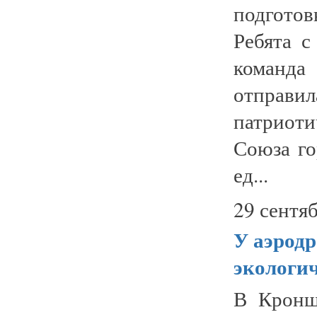
подгото
Ребята с
команд
отправил
патриот
Союза го
ед...
29 сентяб
У аэрод
экологи
В Кронш