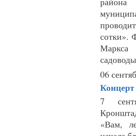
района
муницип
проводи
сотки». 
Маркса 
садоводы 
06 сентяб
Концерт 
7 сент
Кроншта
«Вам, л
начала б