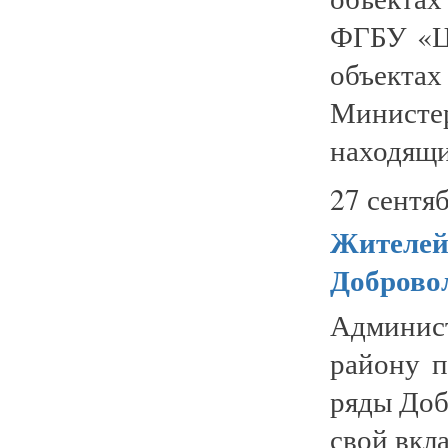
ФГБУ «Ц
объектах
Министе
находящи
27 сентяб
Жителей
Доброво
Админис
району п
ряды Доб
свой вкл