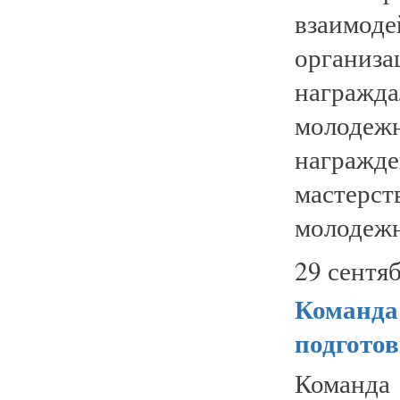
взаим
организа
награж
молоде
награжд
мастерст
молодежн
29 сентяб
Команда
подготов
Команда