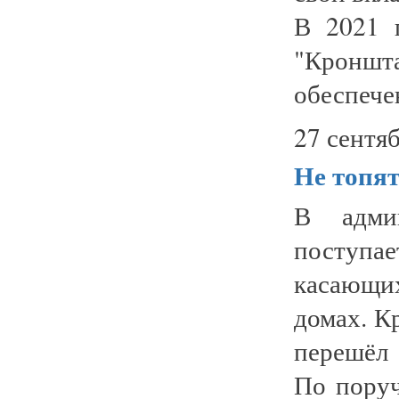
В 2021 
"Кроншта
обеспечен
27 сентяб
Не топят
В админ
поступа
касающи
домах. К
перешёл 
По поруч