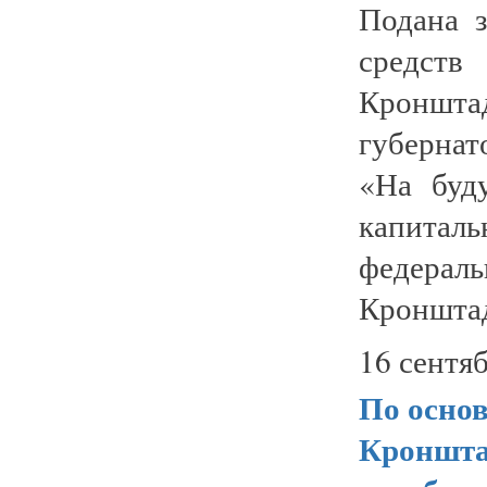
Подана з
средств
Кроншта
губернат
«На буд
капита
федер
Кронштадт
16 сентяб
По осно
Кроншта