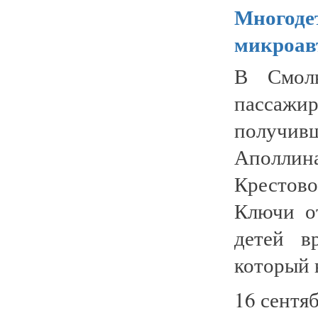
Многоде
микроав
В Смоль
пассажи
получи
Аполли
Крестов
Ключи о
детей в
который в
16 сентяб