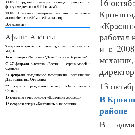
16 октяб
13.05
Сотрудники полиции проводят проверку по
факту смертельного ДТП на дамбе
Кроншт
28.04
Полицией задержан мигрант, разбивший
автомобиль своей бывшей начальницы
«Красин
Все новости »
работал 
Афиша-Анонсы
и с 2008
9 апреля
открытие выставки студентов «Современные
миры»
механик
16 и 17 марта
Фестиваль "День Римского-Корсакова"
С 27 февраля
выставка «Россия — страна морей и
директор
океанов»
23 февраля
праздничное мероприятие, посвящённое
Дню защитника Отечества!
13 октябр
22 февраля
праздничный концерт «Защитникам –
Слава!»
В Кронш
15 февраля
вечер-концерт «Шрамы на сердце…»
12 февраля
лекция «Конфликты и их решения»
районе
В админ