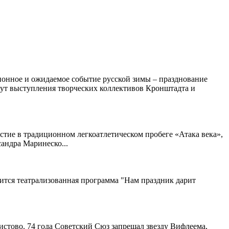
онное и ожидаемое событие русской зимы – празднование
нут выступления творческих коллективов Кронштадта и
астие в традиционном легкоатлетическом пробеге «Атака века»,
андра Маринеско...
ится театрализованная программа "Нам праздник дарит
истово. 74 года Советский Сюз запрещал звезду Вифлеема,