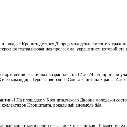
а площадке Кронштадтского Дворца молодежи состоится традици
тересная театрализованная программа, украшением которой ста
спортсменов различных возрастов – от 12 до 74 лет, приняли уч
и ее командира Героя Советского Союза капитана 3 ранга Алекс
пантин»! На площадке у Кронштадтского Дворца молодёжи состо
 коллективов Кронштадта, вокальный ансамбль &la...
лавный мир отметит один из главных праздников - Рождество Хр