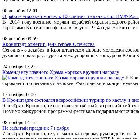
08 декабря 12:01
О работе «пахарей моря»: к 100-летию тральных сил ВМФ Рос
В 2014 году военные моряки кораблей охраны водного район
кораблями Балтийского флота в августе 1914 года можно считат
08 декабря 09:59
Кронштадт отметит День героев Отечества
Сегодня - 8 декабря, в Кронштадтском Дворце молодежи состо
духового оркестра, лауреата международных конкурсов Юрия Бал
24 ноября 13:22
Коменданту главного Храма моряков вручили награду
В Крон
скромный и отзывчивый человек. Фактически в конце «нулевых
17 ноября 07:00
В Кронштадте состоялся всероссийский турнир по хастлу и ди
9 ноября в Кронштадте состоялся четвёртый всероссийский ту
Помимо конкурсной программы фестиваль подарил многочислен
08 ноября 14:12
Не забытый праздник 7 ноября
7 ноября в Кронштадте у памятника первому руководителю Сов