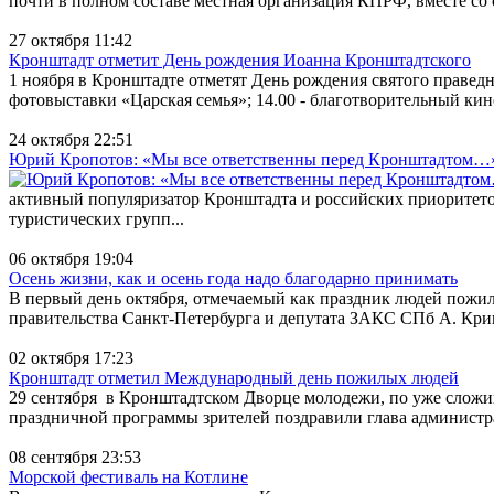
почти в полном составе местная организация КПРФ, вместе со с
27 октября 11:42
Кронштадт отметит День рождения Иоанна Кронштадтского
1 ноября в Кронштадте отметят День рождения святого праве
фотовыставки «Царская семья»; 14.00 - благотворительный кин
24 октября 22:51
Юрий Кропотов: «Мы все ответственны перед Кронштадтом…
активный популяризатор Кронштадта и российских приоритетов
туристических групп...
06 октября 19:04
Осень жизни, как и осень года надо благодарно принимать
В первый день октября, отмечаемый как праздник людей пожил
правительства Санкт-Петербурга и депутата ЗАКС СПб А. Крив
02 октября 17:23
Кронштадт отметил Международный день пожилых людей
29 сентября в Кронштадтском Дворце молодежи, по уже слож
праздничной программы зрителей поздравили глава администра
08 сентября 23:53
Морской фестиваль на Котлине