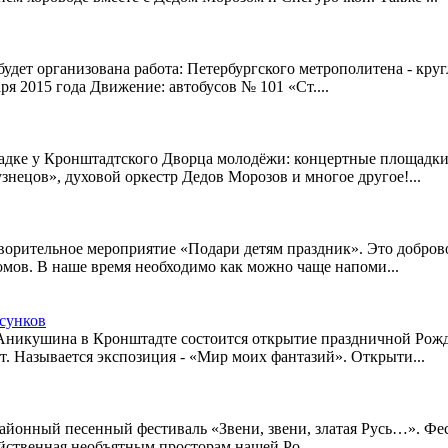
аря будет организована работа: Петербургского метрополитена -
аря 2015 года Движение: автобусов № 101 «Ст....
дке у Кронштадтского Дворца молодёжи: концертные площадки
нецов», духовой оркестр Дедов Морозов и многое другое!...
ворительное мероприятие «Подари детям праздник». Это доброво
омов. В наше время необходимо как можно чаще напоми...
сунков
К. Аникушина в Кронштадте состоится открытие праздничной Ро
ет. Называется экспозиция - «Мир моих фантазий». Открыти...
районный песенный фестиваль «Звени, звени, златая Русь…». Фес
ойственная необъятным просторам нашей Ро...