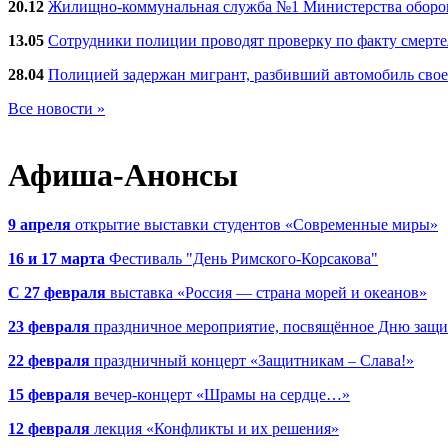
20.12
Жилищно-коммунальная служба №1 Министерства обороны
13.05
Сотрудники полиции проводят проверку по факту смерт
28.04
Полицией задержан мигрант, разбивший автомобиль сво
Все новости »
Афиша-Анонсы
9 апреля
открытие выставки студентов «Современные миры»
16 и 17 марта
Фестиваль "День Римского-Корсакова"
С 27 февраля
выставка «Россия — страна морей и океанов»
23 февраля
праздничное мероприятие, посвящённое Дню защи
22 февраля
праздничный концерт «Защитникам – Слава!»
15 февраля
вечер-концерт «Шрамы на сердце…»
12 февраля
лекция «Конфликты и их решения»