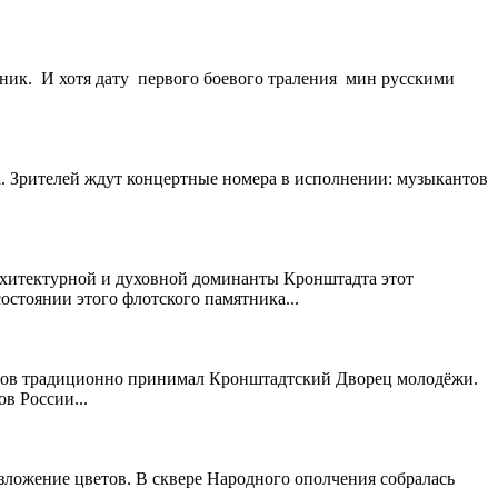
ик. И хотя дату первого боевого траления мин русскими
а. Зрителей ждут концертные номера в исполнении: музыкантов
рхитектурной и духовной доминанты Кронштадта этот
остоянии этого флотского памятника...
цоров традиционно принимал Кронштадтский Дворец молодёжи.
в России...
зложение цветов. В сквере Народного ополчения собралась