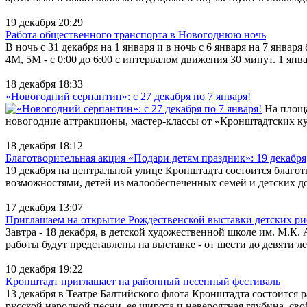
19 декабря 20:29
Работа общественного транспорта в Новогоднюю ночь
В ночь с 31 декабря на 1 января и в ночь с 6 января на 7 янв
4М, 5М - с 0:00 до 6:00 с интервалом движения 30 минут. 1 янв
18 декабря 18:33
«Новогодний серпантин»: с 27 декабря по 7 января!
На площа
новогодние аттракционы, мастер-классы от «Кронштадтских куз
18 декабря 18:12
Благотворительная акция «Подари детям праздник»: 19 декабря
19 декабря на центральной улице Кронштадта состоится благот
возможностями, детей из малообеспеченных семей и детских д
17 декабря 13:07
Приглашаем на открытие Рождественской выставки детских ри
Завтра - 18 декабря, в детской художественной школе им. М.
работы будут представлены на выставке - от шести до девяти л
10 декабря 19:22
Кронштадт приглашает на районный песенный фестиваль
13 декабря в Театре Балтийского флота Кронштадта состоится 
русской народной песни, ее широта и невероятная глубина, св