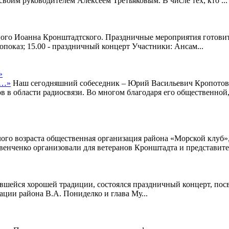
воим руководителем Алексеем Третьяковым. В числе тех, кто ...
дного Иоанна Кронштадтского. Праздничные мероприятия готови
опоказ; 15.00 - праздничный концерт Участники: Ансам...
»
Наш сегодняшний собеседник – Юрий Васильевич Кропотов, с
 в области радиосвязи. Во многом благодаря его общественной,
ого возраста общественная организация района «Морской клуб»
енченко организовали для ветеранов Кронштадта и представител
ившейся хорошей традиции, состоялся праздничный концерт, п
ции района В.А. Пониделко и глава Му...