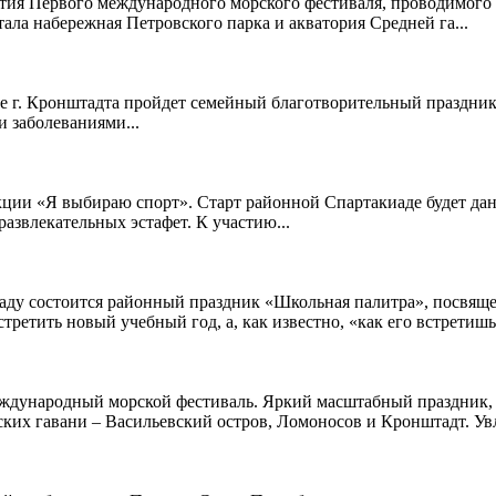
ия Первого международного морского фестиваля, проводимого в
ала набережная Петровского парка и акватория Средней га...
ке г. Кронштадта пройдет семейный благотворительный праздни
 заболеваниями...
кции «Я выбираю спорт». Старт районной Спартакиаде будет дан 
азвлекательных эстафет. К участию...
саду состоится районный праздник «Школьная палитра», посвя
третить новый учебный год, а, как известно, «как его встретишь 
еждународный морской фестиваль. Яркий масштабный праздник, 
их гавани – Васильевский остров, Ломоносов и Кронштадт. Увл