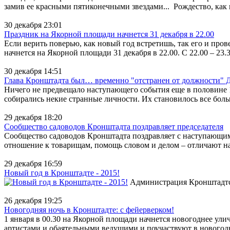
замив ее красными пятиконечными звездами... Рождество, как 
30 декабря 23:01
Праздник на Якорной площади начнется 31 декабря в 22.00
Если верить поверью, как новый год встретишь, так его и пр
начнется на Якорной площади 31 декабря в 22.00. С 22.00 – 23.
30 декабря 14:51
Глава Кронштадта был… временно "отстранен от должности" 
Ничего не предвещало наступающего события еще в половине 1
собирались некие странные личности. Их становилось все боль
29 декабря 18:20
Сообщество садоводов Кронштадта поздравляет председателя
Сообщество садоводов Кронштадта поздравляет с наступающим
отношение к товарищам, помощь словом и делом – отличают наш
29 декабря 16:59
Новый год в Кронштадте - 2015!
Администрация Кронштадтско
26 декабря 19:25
Новогодняя ночь в Кронштадте: с фейерверком!
1 января в 00.30 на Якорной площади начнется новогоднее ул
артистами и обаятельными ведущими и поучаствуют в новогодн