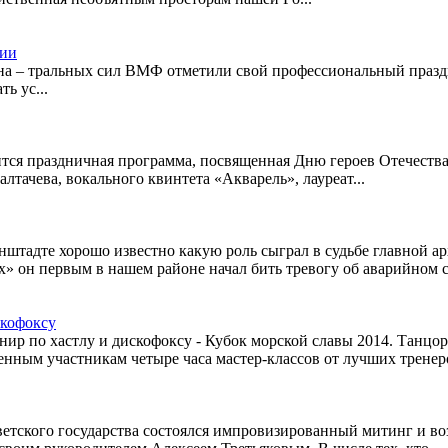
сии
а – тральных сил ВМФ отметили свой профессиональный праздн
ь ус...
ится праздничная программа, посвященная Дню героев Отечеств
тачева, вокального квинтета «Акварель», лауреат...
штадте хорошо известно какую роль сыграл в судьбе главной а
» он первым в нашем районе начал бить тревогу об аварийном с
скофоксу
рнир по хастлу и дискофоксу - Кубок морской славы 2014. Тан
ным участникам четыре часа мастер-классов от лучших тренеро
етского государства состоялся импровизированный митинг и во