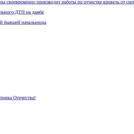
 своевременно производит работы по отчистке кровель от снег
ельного ДТП на дамбе
ей бывшей начальницы
тника Отечества!