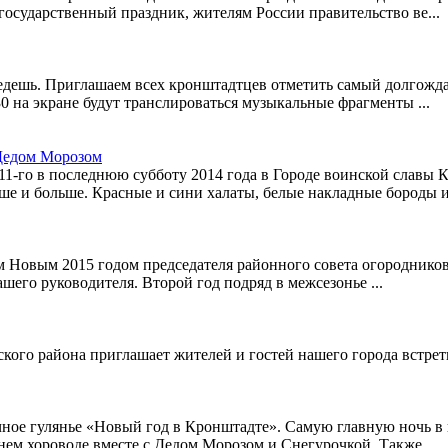
государственный праздник, жителям России правительство ве...
оведешь. Приглашаем всех кронштадтцев отметить самый долгожд
30 на экране будут транслироваться музыкальные фрагменты ...
Дедом Морозом
1-го в последнюю субботу 2014 года в Городе воинской славы 
ше и больше. Красные и сини халаты, белые накладные бороды из
 Новым 2015 годом председателя районного совета огороднико
его руководителя. Второй год подряд в межсезонье ...
го района приглашает жителей и гостей нашего города встрети
ичное гулянье «Новый год в Кронштадте». Самую главную ночь в
ем хороводе вместе с Дедом Морозом и Снегурочкой. Также ...