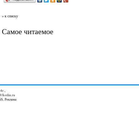
» к списку
Самое читаемое
4г.,
@/kotlin.ru
SS
,
Реклама