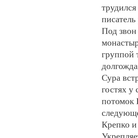
трудился
писатель
Под звон
монастыр
группой 
долгожда
Сура вст
гостях у
потомок 
следующе
Крепко и
Укрепляе