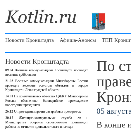
Новости Кронштадта
Афиша-Анонсы
ТПП Кроншт
По с
Новости Кронштадта
09.04
Военные коммунальщики Кронштадта проводят
прав
весенние субботники
21.03
Военные коммунальщики Минобороны России
проводят весенние осмотры объектов в городе
Крон
Кронштадт и Ленинградской области
14.01
На коммунальных объектах ЦЖКУ Минобороны
России обеспечено безаварийное прохождение
новогодних праздников
05 августа
26.12
О проведении противоаварийных тренировок
20.12
Жилищно-коммунальная служба №1
В конце 
Министерства обороны своевременно производит
работы по отчистке кровель от снега и наледи