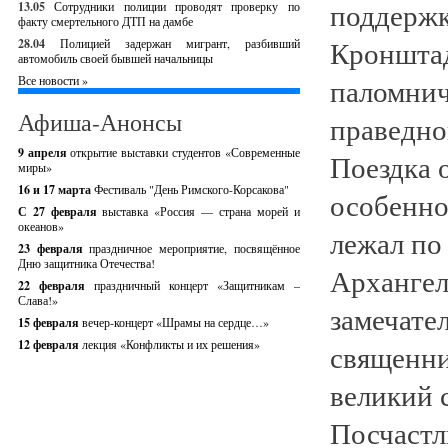
поддержк
13.05
Сотрудники полиции проводят проверку по
факту смертельного ДТП на дамбе
Кронштад
28.04
Полицией задержан мигрант, разбивший
автомобиль своей бывшей начальницы
паломнич
Все новости »
Афиша-Анонсы
праведно
9 апреля
открытие выставки студентов «Современные
Поездка 
миры»
16 и 17 марта
Фестиваль "День Римского-Корсакова"
особенно
С 27 февраля
выставка «Россия — страна морей и
океанов»
лежал по
23 февраля
праздничное мероприятие, посвящённое
Дню защитника Отечества!
Архангел
22 февраля
праздничный концерт «Защитникам –
Слава!»
замечател
15 февраля
вечер-концерт «Шрамы на сердце…»
12 февраля
лекция «Конфликты и их решения»
священни
великий 
Посчастл