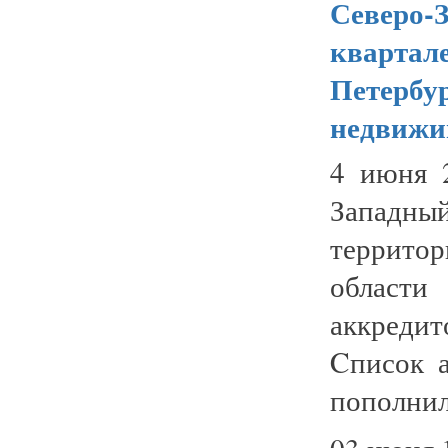
Северо-З
квартале
Петербур
недвижи
4 июня 2
Западны
территор
области
аккреди
Cписок 
пополнил