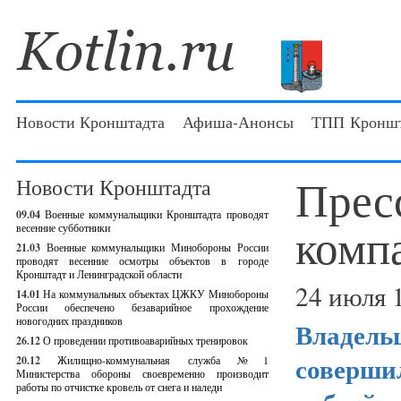
Новости Кронштадта
Афиша-Анонсы
ТПП Кроншт
Прес
Новости Кронштадта
09.04
Военные коммунальщики Кронштадта проводят
комп
весенние субботники
21.03
Военные коммунальщики Минобороны России
проводят весенние осмотры объектов в городе
Кронштадт и Ленинградской области
24 июля 
14.01
На коммунальных объектах ЦЖКУ Минобороны
России обеспечено безаварийное прохождение
новогодних праздников
Владель
26.12
О проведении противоаварийных тренировок
совершил
20.12
Жилищно-коммунальная служба №1
Министерства обороны своевременно производит
работы по отчистке кровель от снега и наледи