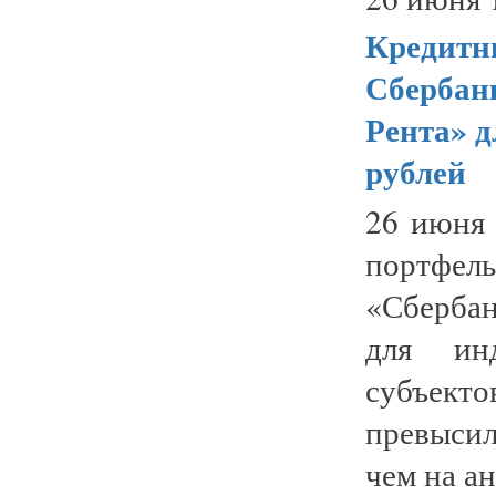
Кредитн
Сбербанк
Рента» д
рублей
26 июня 
портфе
«Сберба
для инд
субъект
превысил 
чем на ан