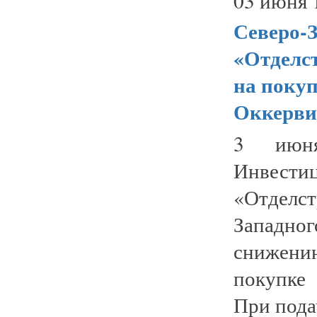
03 июня 
Северо-
«Отделс
на поку
Оккерви
3 июня
Инвест
«Отделст
Западно
снижени
покупке
При подач