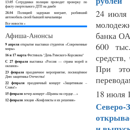
рублей
13.05
Сотрудники полиции проводят проверку по
факту смертельного ДТП на дамбе
24 июля 
28.04
Полицией задержан мигрант, разбивший
автомобиль своей бывшей начальницы
молодежн
Все новости »
банка ОА
Афиша-Анонсы
600 тыс
9 апреля
открытие выставки студентов «Современные
миры»
средств,
16 и 17 марта
Фестиваль "День Римского-Корсакова"
С 27 февраля
выставка «Россия — страна морей и
При эт
океанов»
23 февраля
праздничное мероприятие, посвящённое
Дню защитника Отечества!
переводам
22 февраля
праздничный концерт «Защитникам –
Слава!»
18 июля 
15 февраля
вечер-концерт «Шрамы на сердце…»
12 февраля
лекция «Конфликты и их решения»
Северо-
открывае
и выпус