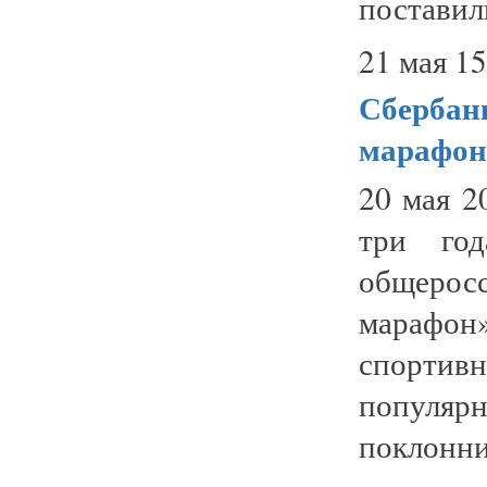
поставил
21 мая 15
Сбербан
марафон
20 мая 2
три год
общерос
марафо
спортив
попул
поклонник