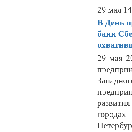
29 мая 14
В День 
банк Сбе
охвативш
29 мая 2
предпри
Западно
предпр
развития
городах
Петерб