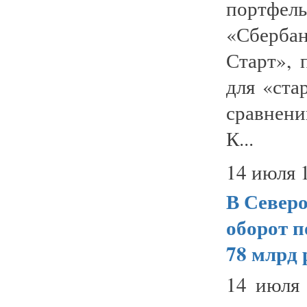
портфе
«Сберба
Старт», 
для «ста
сравнени
К...
14 июля 
В Северо
оборот п
78 млрд 
14 июля 