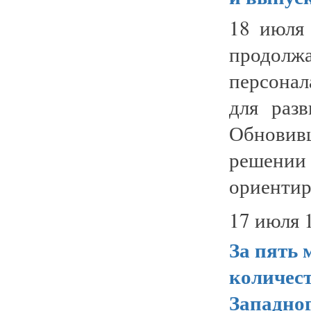
18 июля 
продолжа
персона
для раз
Обновив
решени
ориентир
17 июля 
За пять 
количест
Западног