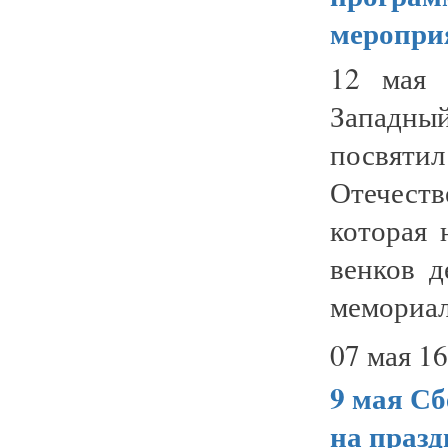
меропри
12 мая 
Западн
посвяти
Отечест
которая 
венков д
мемориал
07 мая 16
9 мая С
на праз