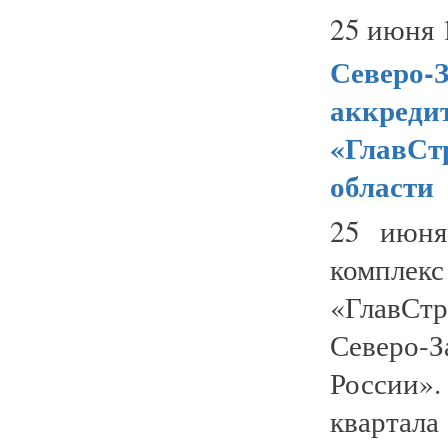
25 июня 
Северо-
аккреди
«ГлавСт
области
25 июня
компл
«ГлавСт
Северо
России»
квартала