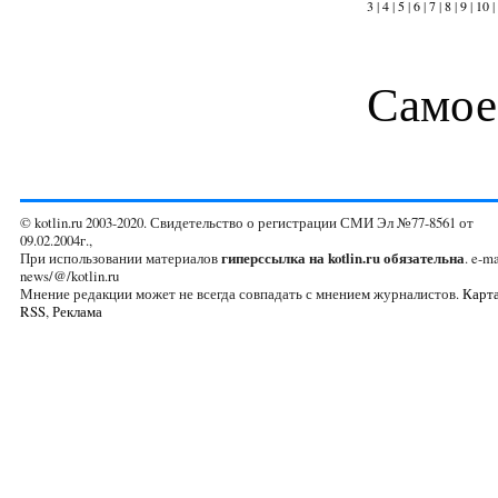
3
|
4
|
5
|
6
|
7
|
8
|
9
|
10
|
Самое
© kotlin.ru 2003-2020. Свидетельство о регистрации СМИ Эл №77-8561 от
09.02.2004г.,
При использовании материалов
гиперссылка на kotlin.ru обязательна
. e-ma
news/@/kotlin.ru
Мнение редакции может не всегда совпадать с мнением журналистов.
Карта
RSS
,
Реклама