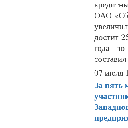
кредитн
ОАО «Сбе
увеличил
достиг 2
года по
составил 
07 июля 
За пять 
участни
Западног
предпри