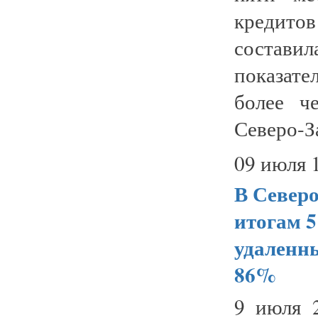
кредито
состави
показате
более ч
Северо-За
09 июля 
В Северо
итогам 5
удаленн
86%
9 июля 2