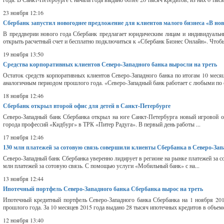
23 ноября 12:16
Сбербанк запустил новогоднее предложение для клиентов малого бизнеса «В но
В преддверии нового года Сбербанк предлагает юридическим лицам и индивидуальн
открыть расчетный счет и бесплатно подключиться к «Сбербанк Бизнес Онлайн». Чтоб
19 ноября 13:50
Средства корпоративных клиентов Северо-Западного банка выросли на треть
Остаток средств корпоративных клиентов Северо-Западного банка по итогам 10 меся
аналогичным периодом прошлого года. «Северо-Западный банк работает с любыми по о
18 ноября 12:46
Сбербанк открыл второй офис для детей в Санкт-Петербурге
Северо-Западный банк Сбербанка открыл на юге Санкт-Петербурга новый игровой о
города профессий «Кидбург» в ТРК «Питер Радуга». В первый день работы ...
17 ноября 12:46
130 млн платежей за сотовую связь совершили клиенты Сбербанка в Северо-Запа
Северо-Западный банк Сбербанка уверенно лидирует в регионе на рынке платежей за со
млн платежей за сотовую связь. С помощью услуги «Мобильный банк» с на...
13 ноября 12:44
Ипотечный портфель Северо-Западного банка Сбербанка вырос на треть
Ипотечный кредитный портфель Северо-Западного банка Сбербанка на 1 ноября 201
прошлого года. За 10 месяцев 2015 года выдано 28 тысяч ипотечных кредитов в объеме
12 ноября 13:40