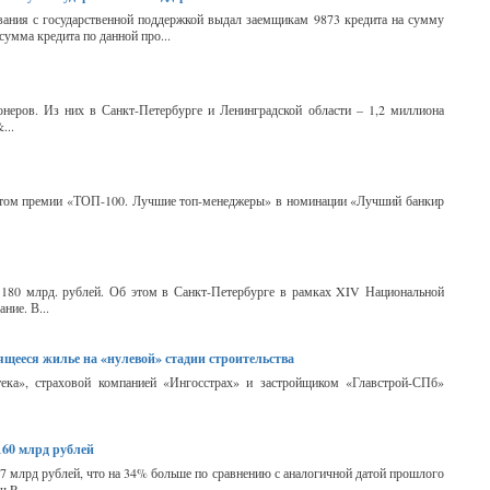
вания с государственной поддержкой выдал заемщикам 9873 кредита на сумму
сумма кредита по данной про...
неров. Из них в Санкт-Петербурге и Ленинградской области – 1,2 миллиона
...
атом премии «ТОП-100. Лучшие топ-менеджеры» в номинации «Лучший банкир
180 млрд. рублей. Об этом в Санкт-Петербурге в рамках XIV Национальной
ние. В...
щееся жилье на «нулевой» стадии строительства
ека», страховой компанией «Ингосстрах» и застройщиком «Главстрой-СПб»
160 млрд рублей
,7 млрд рублей, что на 34% больше по сравнению с аналогичной датой прошлого
ч R...