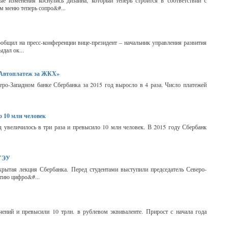
 изменения коснулись дизайна, который теперь строится в соответствии с
м меню теперь сопро&#...
общил на пресс-конференции вице-президент – начальник управления развития
дал ок...
 «Автоплатеж за ЖКХ»
о-Западном банке Сбербанка за 2015 год выросло в 4 раза. Число платежей
 10 млн человек
 увеличилось в три раза и превысило 10 млн человек. В 2015 году Сбербанк
бГЭУ
крытая лекция Сбербанка. Перед студентами выступили председатель Северо-
итию цифро&#...
ений и превысили 10 трлн. в рублевом эквиваленте. Прирост с начала года
.