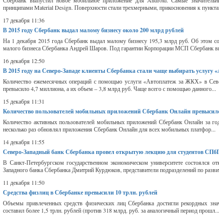
Сбербанк выпустил новое мобильное приложение для Android. Самые значительные
принципами Material Design. Поверхности стали трехмерными, прикосновения к пункта
17 декабря 11:36
В 2015 году Сбербанк выдал малому бизнесу около 200 млрд рублей
На 1 декабря 2015 года Сбербанк выдал малому бизнесу 195,3 млрд руб. Об этом со
малого бизнеса Сбербанка Андрей Шаров. Под гарантии Корпорации МСП Сбербанк вы
16 декабря 12:50
В 2015 году на Северо-Западе клиенты Сбербанка стали чаще выбирать услугу
Количество ежемесячных операций с помощью услуги «Автоплатеж за ЖКХ» в Север
превысило 4,7 миллиона, а их объем – 3,8 млрд руб. Чаще всего с помощью данного...
15 декабря 11:31
Количество пользователей мобильных приложений Сбербанк Онлайн превысило
Количество активных пользователей мобильных приложений Сбербанк Онлайн за год
несколько раз обновлял приложения Сбербанк Онлайн для всех мобильных платфор...
14 декабря 11:55
Северо-Западный банк Сбербанка провел открытую лекцию для студентов СП
В Санкт-Петербургском государственном экономическом университете состоялся от
Западного банка Сбербанка Дмитрий Курдюков, представители подразделений по разв
11 декабря 11:50
Средства физлиц в Сбербанке превысили 10 трлн. рублей
Объемы привлеченных средств физических лиц Сбербанка достигли рекордных знач
составил более 1,5 трлн. рублей (против 318 млрд. руб. за аналогичный период прошл..