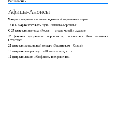
Все новости »
Афиша-Анонсы
9 апреля
открытие выставки студентов «Современные миры»
16 и 17 марта
Фестиваль "День Римского-Корсакова"
С 27 февраля
выставка «Россия — страна морей и океанов»
23 февраля
праздничное мероприятие, посвящённое Дню защитника
Отечества!
22 февраля
праздничный концерт «Защитникам – Слава!»
15 февраля
вечер-концерт «Шрамы на сердце…»
12 февраля
лекция «Конфликты и их решения»