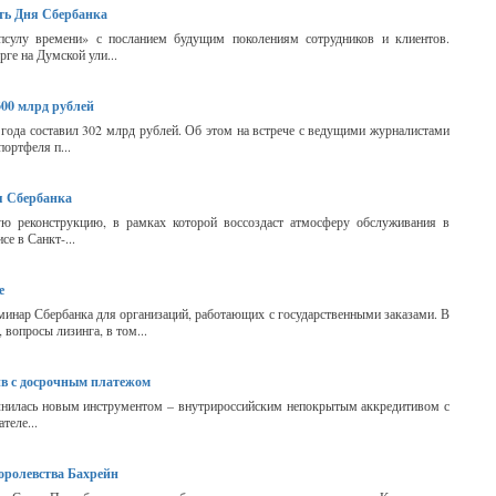
сть Дня Сбербанка
псулу времени» с посланием будущим поколениям сотрудников и клиентов.
ге на Думской ули...
00 млрд рублей
года составил 302 млрд рублей. Об этом на встрече с ведущими журналистами
ортфеля п...
я Сбербанка
ю реконструкцию, в рамках которой воссоздаст атмосферу обслуживания в
се в Санкт-...
е
минар Сбербанка для организаций, работающих с государственными заказами. В
вопросы лизинга, в том...
в с досрочным платежом
олнилась новым инструментом – внутрироссийским непокрытым аккредитивом с
теле...
Королевства Бахрейн