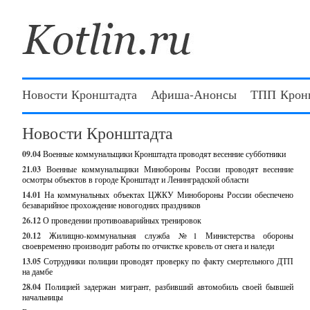
Новости Кронштадта
Афиша-Анонсы
ТПП Крон
Новости Кронштадта
09.04
Военные коммунальщики Кронштадта проводят весенние субботники
21.03
Военные коммунальщики Минобороны России проводят весенние
осмотры объектов в городе Кронштадт и Ленинградской области
14.01
На коммунальных объектах ЦЖКУ Минобороны России обеспечено
безаварийное прохождение новогодних праздников
26.12
О проведении противоаварийных тренировок
20.12
Жилищно-коммунальная служба №1 Министерства обороны
своевременно производит работы по отчистке кровель от снега и наледи
13.05
Сотрудники полиции проводят проверку по факту смертельного ДТП
на дамбе
28.04
Полицией задержан мигрант, разбивший автомобиль своей бывшей
начальницы