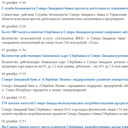
10 декабря 13:46
Служба безопасности Северо-Западного банка пресекла деятельность скиммин
Совместные действия Службы безопасности Северо-Западного банка и Управления
области позволили пресечь деятельность скимминговых мошенников и предотвратит...
08 декабря 13:26
Более 580 тысяч клиентов Сбербанка в Северо-Западном регионе совершают ав
Количество пользователей услуги «Автоплатеж ЖКХ» в Северо-Западном банке 
совершается автоплатежей на сумму более 520 млн рублей. «Услуг...
07 декабря 11:54
Количество действующих банковских карт Сбербанка в Северо-Западном регион
Количество действующих банковских карт Сбербанка в Северо-Западном регионе с
кредитных карт выросло на 8% до 1,2 млн единиц, дебетовых – на 24% до 7,8 млн едини
04 декабря 13:39
Северо-Западный банк и «Сбербанк Лизинг» поддерживают развитие импортоз
Северо-Западный банк и «Сбербанк Лизинг» наращивают поддержку предприятий,
(г. Санкт-Петербург) передается в лизинг специализиро&#...
03 декабря 13:42
174 тысячи жителей Северо-Запада воспользовались потребительскими кредит
Северо-Западный банк Сбербанка с начала 2015 года выдал физическим лицам 174 ты
момент портфель потребительских кредитов Северо-Западного банка Сбербанка составл
02 декабря 12:51
На Северо-Западе растет число клиентов Сбербанка, приобретающих жилье в ип