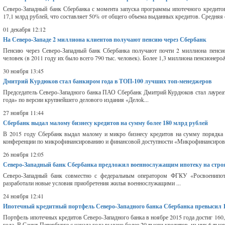
Северо-Западный банк Сбербанка с момента запуска программы ипотечного кредито
17,1 млрд рублей, что составляет 50% от общего объема выданных кредитов. Средняя 
01 декабря 12:12
На Северо-Западе 2 миллиона клиентов получают пенсию через Сбербанк
Пенсию через Северо-Западный банк Сбербанка получают почти 2 миллиона пенсио
человек (в 2011 году их было всего 790 тыс. человек). Более 1,3 миллиона пенсионеро&
30 ноября 13:45
Дмитрий Курдюков стал банкиром года в ТОП-100 лучших топ-менеджеров
Председатель Северо-Западного банка ПАО Сбербанк Дмитрий Курдюков стал лауре
года» по версии крупнейшего делового издания «Делоk...
27 ноября 11:44
Сбербанк выдал малому бизнесу кредитов на сумму более 180 млрд рублей
В 2015 году Сбербанк выдал малому и микро бизнесу кредитов на сумму порядка 
конференции по микрофинансированию и финансовой доступности «Микрофинансирова
26 ноября 12:05
Северо-Западный банк Сбербанка предложил военнослужащим ипотеку на строя
Северо-Западный банк совместно с федеральным оператором ФГКУ «Росвоенипот
разработали новые условия приобретения жилья военнослужащими ...
24 ноября 12:41
Ипотечный кредитный портфель Северо-Западного банка Сбербанка превысил 
Портфель ипотечных кредитов Северо-Западного банка в ноябре 2015 года достиг 160
года. В Санкт-Петербурге с начала года выдано более 20 тысяч кредитов, из них 6 тыся