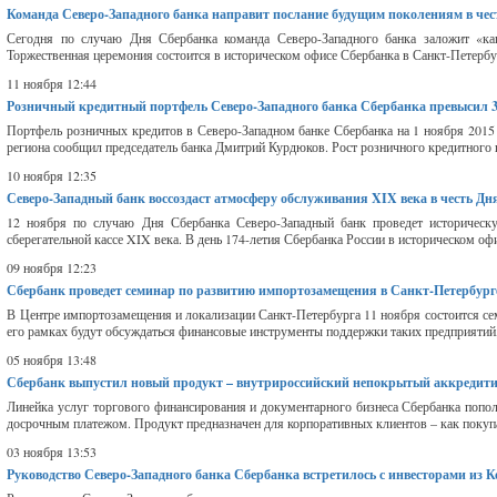
Команда Северо-Западного банка направит послание будущим поколениям в че
Сегодня по случаю Дня Сбербанка команда Северо-Западного банка заложит «ка
Торжественная церемония состоится в историческом офисе Сбербанка в Санкт-Петербур
11 ноября 12:44
Розничный кредитный портфель Северо-Западного банка Сбербанка превысил 3
Портфель розничных кредитов в Северо-Западном банке Сбербанка на 1 ноября 2015 
региона сообщил председатель банка Дмитрий Курдюков. Рост розничного кредитного п
10 ноября 12:35
Северо-Западный банк воссоздаст атмосферу обслуживания XIX века в честь Дн
12 ноября по случаю Дня Сбербанка Северо-Западный банк проведет историческу
сберегательной кассе XIX века. В день 174-летия Сбербанка России в историческом офи
09 ноября 12:23
Сбербанк проведет семинар по развитию импортозамещения в Санкт-Петербург
В Центре импортозамещения и локализации Санкт-Петербурга 11 ноября состоится се
его рамках будут обсуждаться финансовые инструменты поддержки таких предприятий, 
05 ноября 13:48
Сбербанк выпустил новый продукт – внутрироссийский непокрытый аккредити
Линейка услуг торгового финансирования и документарного бизнеса Сбербанка поп
досрочным платежом. Продукт предназначен для корпоративных клиентов – как покупа
03 ноября 13:53
Руководство Северо-Западного банка Сбербанка встретилось с инвесторами из 