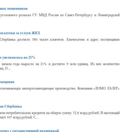
говых мошенников
 уголовного розыска ГУ МВД России по Санкт-Петербургу и Ленинградской
топлатежи за услуги ЖКХ
Сбербанка достигло 580 тысяч клиентов. Ежемесячно в адрес поставщиков
е увеличилось на 21%
 начала года выросло на 21% и достигло 9 млн единиц. Из них количество
ц. О...
амещения
 обеспечивающих импортозамещающее производство. Компании «ЛОМО ЛАЗЕР»
ами Сбербанка
сячи потребительских кредитов на общую сумму 32,8 млрд рублей. В настоящий
яет 107 млрд рублей. С...
отеку с государственной поддержкой