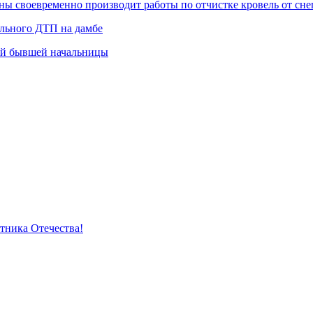
 своевременно производит работы по отчистке кровель от снег
ельного ДТП на дамбе
ей бывшей начальницы
тника Отечества!