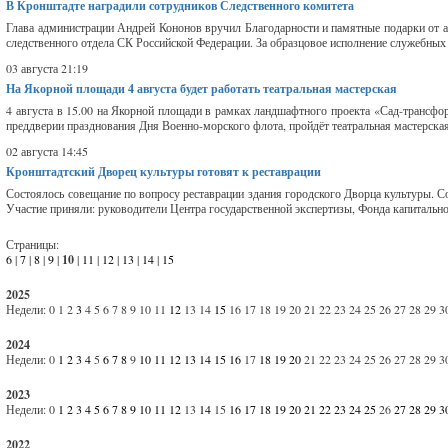
В Кронштадте наградили сотрудников Следственного комитета
Глава администрации Андрей Кононов вручил Благодарности и памятные подарки от 
следственного отдела СК Российской Федерации. За образцовое исполнение служебных 
03 августа 21:19
На Якорной площади 4 августа будет работать театральная мастерская
4 августа в 15.00 на Якорной площади в рамках ландшафтного проекта «Сад-трансфо
преддверии празднования Дня Военно-морского флота, пройдёт театральная мастерская 
02 августа 14:45
Кронштадтский Дворец культуры готовят к реставрации
Состоялось совещание по вопросу реставрации здания городского Дворца культуры. 
Участие приняли: руководители Центра государственной экспертизы, Фонда капитальног
Страницы:
6
|
7
|
8
|
9
|
10
|
11
|
12
|
13
|
14
|
15
2025
Недели:
0
1
2
3
4
5
6
7
8
9
10
11
12
13
14
15
16
17
18
19
20
21
22
23
24
25
26
27
28
29
3
2024
Недели:
0
1
2
3
4
5
6
7
8
9
10
11
12
13
14
15
16
17
18
19
20
21
22
23
24
25
26
27
28
29
3
2023
Недели:
0
1
2
3
4
5
6
7
8
9
10
11
12
13
14
15
16
17
18
19
20
21
22
23
24
25
26
27
28
29
3
2022