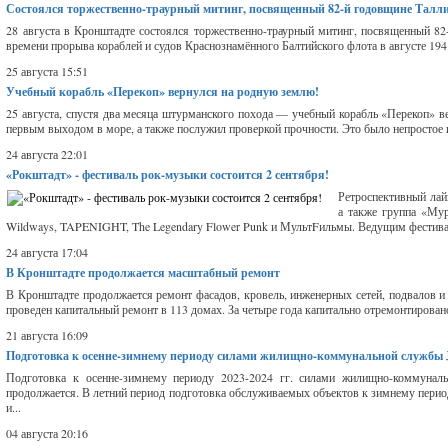
Состоялся торжественно-траурный митинг, посвященный 82-й годовщине Талл
28 августа в Кронштадте состоялся торжественно-траурный митинг, посвященный 82-
времени прорыва кораблей и судов Краснознамённого Балтийского флота в августе 1941
25 августа 15:51
Учебный корабль «Перекоп» вернулся на родную землю!
25 августа, спустя два месяца штурманского похода — учебный корабль «Перекоп» в
первым выходом в море, а также послужил проверкой прочности. Это было непростое и 
24 августа 22:01
«Рокштадт» - фестиваль рок-музыки состоится 2 сентября!
Ретроспективный лай
а также группа «Мур
Wildways, TAPENIGHT, The Legendary Flower Punk и МультFильмы. Ведущим фестивал
24 августа 17:04
В Кронштадте продолжается масштабный ремонт
В Кронштадте продолжается ремонт фасадов, кровель, инженерных сетей, подвалов и 
проведен капитальный ремонт в 113 домах. За четыре года капитально отремонтировано
21 августа 16:09
Подготовка к осенне-зимнему периоду силами жилищно-коммунальной службы 
Подготовка к осенне-зимнему периоду 2023-2024 гг. силами жилищно-комм
продолжается. В летний период подготовка обслуживаемых объектов к зимнему пери
и...
04 августа 20:16