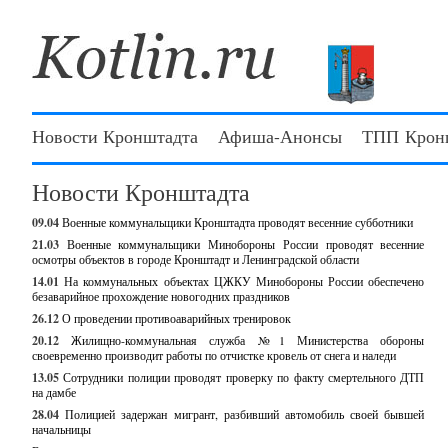
Новости Кронштадта
Афиша-Анонсы
ТПП Крон
Новости Кронштадта
09.04
Военные коммунальщики Кронштадта проводят весенние субботники
21.03
Военные коммунальщики Минобороны России проводят весенние
осмотры объектов в городе Кронштадт и Ленинградской области
14.01
На коммунальных объектах ЦЖКУ Минобороны России обеспечено
безаварийное прохождение новогодних праздников
26.12
О проведении противоаварийных тренировок
20.12
Жилищно-коммунальная служба №1 Министерства обороны
своевременно производит работы по отчистке кровель от снега и наледи
13.05
Сотрудники полиции проводят проверку по факту смертельного ДТП
на дамбе
28.04
Полицией задержан мигрант, разбивший автомобиль своей бывшей
начальницы