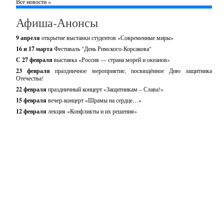
Все новости »
Афиша-Анонсы
9 апреля
открытие выставки студентов «Современные миры»
16 и 17 марта
Фестиваль "День Римского-Корсакова"
С 27 февраля
выставка «Россия — страна морей и океанов»
23 февраля
праздничное мероприятие, посвящённое Дню защитника
Отечества!
22 февраля
праздничный концерт «Защитникам – Слава!»
15 февраля
вечер-концерт «Шрамы на сердце…»
12 февраля
лекция «Конфликты и их решения»