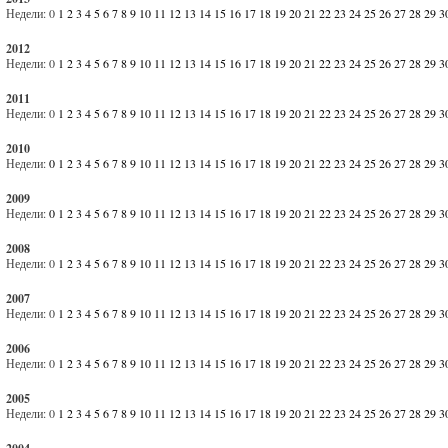
Недели:
0
1
2
3
4
5
6
7
8
9
10
11
12
13
14
15
16
17
18
19
20
21
22
23
24
25
26
27
28
29
3
2012
Недели:
0
1
2
3
4
5
6
7
8
9
10
11
12
13
14
15
16
17
18
19
20
21
22
23
24
25
26
27
28
29
3
2011
Недели:
0
1
2
3
4
5
6
7
8
9
10
11
12
13
14
15
16
17
18
19
20
21
22
23
24
25
26
27
28
29
3
2010
Недели:
0
1
2
3
4
5
6
7
8
9
10
11
12
13
14
15
16
17
18
19
20
21
22
23
24
25
26
27
28
29
3
2009
Недели:
0
1
2
3
4
5
6
7
8
9
10
11
12
13
14
15
16
17
18
19
20
21
22
23
24
25
26
27
28
29
3
2008
Недели:
0
1
2
3
4
5
6
7
8
9
10
11
12
13
14
15
16
17
18
19
20
21
22
23
24
25
26
27
28
29
3
2007
Недели:
0
1
2
3
4
5
6
7
8
9
10
11
12
13
14
15
16
17
18
19
20
21
22
23
24
25
26
27
28
29
3
2006
Недели:
0
1
2
3
4
5
6
7
8
9
10
11
12
13
14
15
16
17
18
19
20
21
22
23
24
25
26
27
28
29
3
2005
Недели:
0
1
2
3
4
5
6
7
8
9
10
11
12
13
14
15
16
17
18
19
20
21
22
23
24
25
26
27
28
29
3