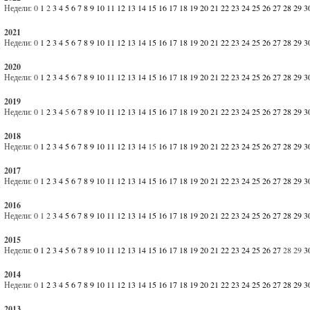
Недели:
0
1
2
3
4
5
6
7
8
9
10
11
12
13
14
15
16
17
18
19
20
21
22
23
24
25
26
27
28
29
3
2021
Недели:
0
1
2
3
4
5
6
7
8
9
10
11
12
13
14
15
16
17
18
19
20
21
22
23
24
25
26
27
28
29
3
2020
Недели:
0
1
2
3
4
5
6
7
8
9
10
11
12
13
14
15
16
17
18
19
20
21
22
23
24
25
26
27
28
29
3
2019
Недели:
0
1
2
3
4
5
6
7
8
9
10
11
12
13
14
15
16
17
18
19
20
21
22
23
24
25
26
27
28
29
3
2018
Недели:
0
1
2
3
4
5
6
7
8
9
10
11
12
13
14
15
16
17
18
19
20
21
22
23
24
25
26
27
28
29
3
2017
Недели:
0
1
2
3
4
5
6
7
8
9
10
11
12
13
14
15
16
17
18
19
20
21
22
23
24
25
26
27
28
29
3
2016
Недели:
0
1
2
3
4
5
6
7
8
9
10
11
12
13
14
15
16
17
18
19
20
21
22
23
24
25
26
27
28
29
3
2015
Недели:
0
1
2
3
4
5
6
7
8
9
10
11
12
13
14
15
16
17
18
19
20
21
22
23
24
25
26
27
28
29
3
2014
Недели:
0
1
2
3
4
5
6
7
8
9
10
11
12
13
14
15
16
17
18
19
20
21
22
23
24
25
26
27
28
29
3
2013