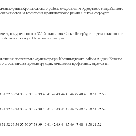
администрации Кронштадтского района следователям Курортного межрайонного
обязанностей на территории Кронштадтского района Санкт-Петербурга. ...
рмер», приуроченного к 320-й годовщине Санкт-Петербурга и установленного в
«Играем в сказку». На зеленой зоне прекр...
Совещание провел глава администрации Кронштадтского района Андрей Кононов.
о строительства и реконструкции, начальники профильных отделов а...
0
31
32
33
34
35
36
37
38
39
40
41
42
43
44
45
46
47
48
49
50
51
52
53
0
31
32
33
34
35
36
37
38
39
40
41
42
43
44
45
46
47
48
49
50
51
52
53
0
31
32
33
34
35
36
37
38
39
40
41
42
43
44
45
46
47
48
49
50
51
52