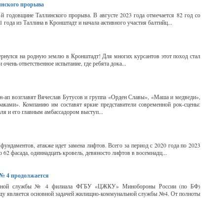
инского прорыва
й годовщине Таллинского прорыва. В августе 2023 года отмечается 82 год со
 года из Таллина в Кронштадт и начала активного участия балтийц...
ернулся на родную землю в Кронштадт! Для многих курсантов этот поход стал
очень ответственное испытание, где ребята дока...
н-ап возглавят Вячеслав Бутусов и группа «Орден Славы», «Маша и медведи»,
аками». Компанию им составят яркие представители современной рок-сцены:
я и его главным амбассадором выступ...
фундаментов, атакже идет замена лифтов. Всего за период с 2020 года по 2023
 62 фасада, одиннадцать кровель, девяносто лифтов в восемнадц...
№ 4 продолжается
унальной службы № 4 филиала ФГБУ «ЦЖКУ» Минобороны России (по БФ)
оду является основной задачей жилищно-коммунальной службы №4. От полноты