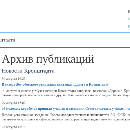
К
$
€
штадта
Архив публикаций
Новости Кронштадта
30 августа 16:23
В сквере Желобовского открылась выставка «Дорога в Кронштадт»
30 августа в сквере у Музея истории Кронштадта открылась выставка «Дорога в Крон
сложно поверить, но были времена и другие. Для начала гостю необходимо было получи
29 августа 13:02
36 молодых корабелов приняли участие в заседании Совета молодых учёных и с
Первое установочное заседание Совета молодых учёных и специалистов АО "ОСК" сос
расчитана на помощь в профессиональном росте, реализации идей и научно-технически
28 августа 18:14