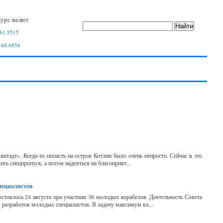
урс валют
61.9515
 68.6856
штадт». Когда-то попасть на остров Котлин было очень непросто. Сейчас в это
ть спецпропуск, а потом надеяться на благоприят...
пециалистов
тоялось 24 августа при участиии 36 молодых корабелов. Деятельность Совета
х разработок молодых специалистов. В задачу максимум вх...