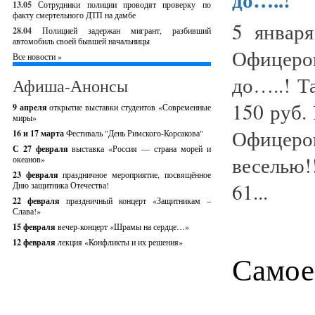
13.05
Сотрудники полиции проводят проверку по
факту смертельного ДТП на дамбе
5 январ
28.04
Полицией задержан мигрант, разбивший
автомобиль своей бывшей начальницы
Офицеро
Все новости »
до…..! Т
Афиша-Анонсы
150 руб.
9 апреля
открытие выставки студентов «Современные
миры»
Офицеров
16 и 17 марта
Фестиваль "День Римского-Корсакова"
С 27 февраля
выставка «Россия — страна морей и
веселью!
океанов»
23 февраля
праздничное мероприятие, посвящённое
61...
Дню защитника Отечества!
22 февраля
праздничный концерт «Защитникам –
Слава!»
15 февраля
вечер-концерт «Шрамы на сердце…»
12 февраля
лекция «Конфликты и их решения»
Самое