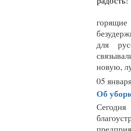
горящие
безудерж
для ру
связыва
новую, лу
05 января
Об уборк
Сегодн
благоу
предпр