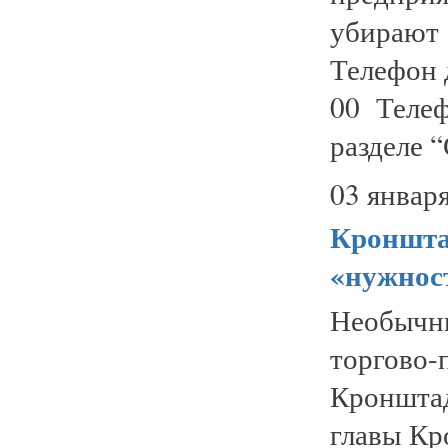
убирают
Телефон 
00 Теле
разделе “
03 января
Кроншта
«нужнос
Необычны
торгов
Кроншта
главы Кр