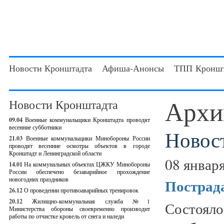
Новости Кронштадта
Афиша-Анонсы
ТПП Кроншт
Архи
Новости Кронштадта
09.04
Военные коммунальщики Кронштадта проводят
весенние субботники
Новос
21.03
Военные коммунальщики Минобороны России
проводят весенние осмотры объектов в городе
Кронштадт и Ленинградской области
08 января
14.01
На коммунальных объектах ЦЖКУ Минобороны
России обеспечено безаварийное прохождение
новогодних праздников
Пострада
26.12
О проведении противоаварийных тренировок
20.12
Жилищно-коммунальная служба №1
Состояло
Министерства обороны своевременно производит
работы по отчистке кровель от снега и наледи