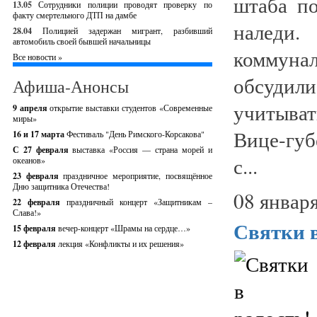
штаба по
13.05
Сотрудники полиции проводят проверку по
факту смертельного ДТП на дамбе
наледи.
28.04
Полицией задержан мигрант, разбивший
автомобиль своей бывшей начальницы
коммуна
Все новости »
обсудили
Афиша-Анонсы
учитыва
9 апреля
открытие выставки студентов «Современные
миры»
Вице-губ
16 и 17 марта
Фестиваль "День Римского-Корсакова"
С 27 февраля
выставка «Россия — страна морей и
с...
океанов»
23 февраля
праздничное мероприятие, посвящённое
Дню защитника Отечества!
08 января
22 февраля
праздничный концерт «Защитникам –
Слава!»
Святки в
15 февраля
вечер-концерт «Шрамы на сердце…»
12 февраля
лекция «Конфликты и их решения»