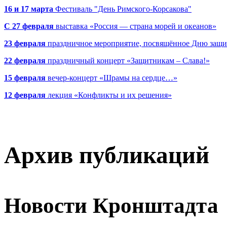
16 и 17 марта
Фестиваль "День Римского-Корсакова"
С 27 февраля
выставка «Россия — страна морей и океанов»
23 февраля
праздничное мероприятие, посвящённое Дню защи
22 февраля
праздничный концерт «Защитникам – Слава!»
15 февраля
вечер-концерт «Шрамы на сердце…»
12 февраля
лекция «Конфликты и их решения»
Архив публикаций
Новости Кронштадта