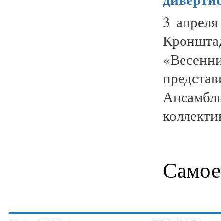
3 апреля
Кроншта
«Весенни
предста
Ансамбл
коллекти
Самое