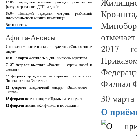
Жилищн
13.05
Сотрудники полиции проводят проверку по
факту смертельного ДТП на дамбе
Кронш
28.04
Полицией задержан мигрант, разбивший
автомобиль своей бывшей начальницы
Минобор
Все новости »
отмечает
Афиша-Анонсы
2017 г
9 апреля
открытие выставки студентов «Современные
миры»
Приказ
16 и 17 марта
Фестиваль "День Римского-Корсакова"
С 27 февраля
выставка «Россия — страна морей и
Федераци
океанов»
23 февраля
праздничное мероприятие, посвящённое
Филиал Ф
Дню защитника Отечества!
22 февраля
праздничный концерт «Защитникам –
Слава!»
30 марта 
15 февраля
вечер-концерт «Шрамы на сердце…»
12 февраля
лекция «Конфликты и их решения»
О приёме