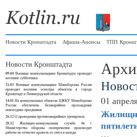
Новости Кронштадта
Афиша-Анонсы
ТПП Кроншт
Архи
Новости Кронштадта
09.04
Военные коммунальщики Кронштадта проводят
весенние субботники
Новос
21.03
Военные коммунальщики Минобороны России
проводят весенние осмотры объектов в городе
Кронштадт и Ленинградской области
01 апреля
14.01
На коммунальных объектах ЦЖКУ Минобороны
России обеспечено безаварийное прохождение
новогодних праздников
Жилищно
26.12
О проведении противоаварийных тренировок
пятилети
20.12
Жилищно-коммунальная служба №1
Министерства обороны своевременно производит
работы по отчистке кровель от снега и наледи