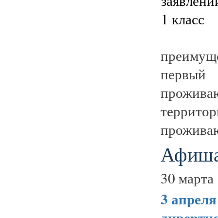
преимущ
первый 
проживаю
территор
проживаю
Афиша
30 марта 
3 апрел
диверти