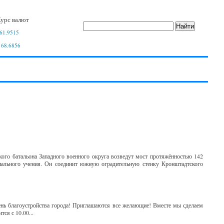
урс валют
61.9515
 68.6856
ого батальона Западного военного округа возведут мост протяжённостью 142
циального учения. Он соединит южную оградительную стенку Кронштадтского
ень благоустройства города! Приглашаются все желающие! Вместе мы сделаем
ся с 10.00...