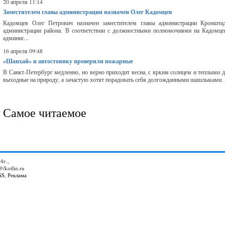
20 апреля 11:14
Заместителем главы администрации назначен Олег Кадомцев
Кадомцев Олег Петрович назначен заместителем главы администрации Кронштад
администрации района. В соответствии с должностными полномочиями на Кадомце
админис...
16 апреля 09:48
«Шанхай» и автостоянку проверили пожарные
В Санкт-Петербург медленно, но верно приходит весна, с ярким солнцем и теплыми 
выходные на природу, а зачастую хотят порадовать себя долгожданными шашлыками. В 
Самое читаемое
4г.,
@/kotlin.ru
SS
,
Реклама