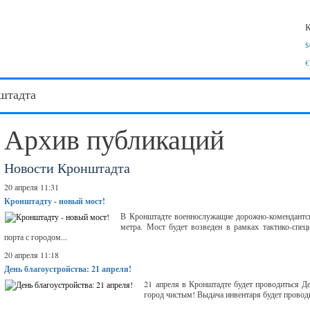
К
$
€
штадта
Архив публикаций
Новости Кронштадта
20 апреля 11:31
Кронштадту - новый мост!
В Кронштадте военнослужащие дорожно-комендантск
метра. Мост будет возведен в рамках тактико-спе
порта с городом...
20 апреля 11:18
День благоустройства: 21 апреля!
21 апреля в Кронштадте будет проводиться Д
город чистым! Выдача инвентаря будет проводит