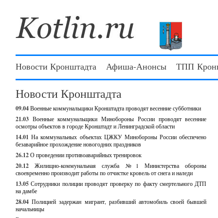
Новости Кронштадта
Афиша-Анонсы
ТПП Крон
Новости Кронштадта
09.04
Военные коммунальщики Кронштадта проводят весенние субботники
21.03
Военные коммунальщики Минобороны России проводят весенние
осмотры объектов в городе Кронштадт и Ленинградской области
14.01
На коммунальных объектах ЦЖКУ Минобороны России обеспечено
безаварийное прохождение новогодних праздников
26.12
О проведении противоаварийных тренировок
20.12
Жилищно-коммунальная служба №1 Министерства обороны
своевременно производит работы по отчистке кровель от снега и наледи
13.05
Сотрудники полиции проводят проверку по факту смертельного ДТП
на дамбе
28.04
Полицией задержан мигрант, разбивший автомобиль своей бывшей
начальницы