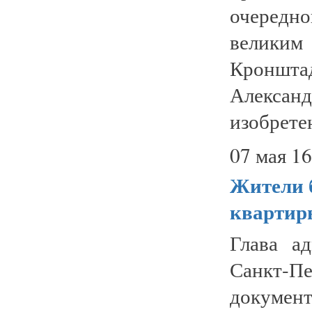
очередн
великим
Кроншта
Алексан
изобретен
07 мая 16
Жители 
квартир
Глава а
Санкт-П
документ