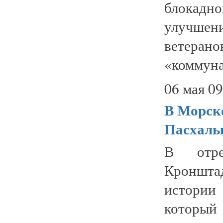
блокад
улучше
ветеран
«коммуна
06 мая 09
В Морско
Пасхаль
В отре
Кроншта
истории 
который