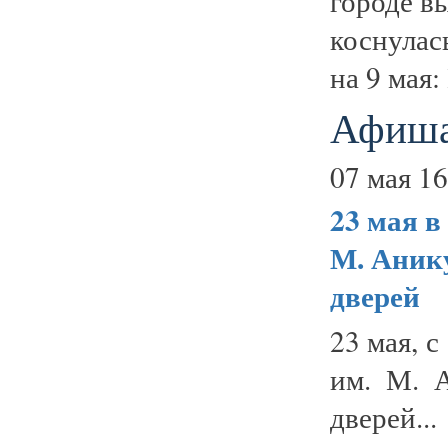
городе в
коснула
на 9 мая:
Афиша
07 мая 16
23 мая
в
М. Аник
дверей
23 мая, 
им. М. 
дверей...