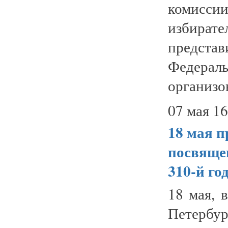
комисс
избира
предст
Федера
организов
07 мая 16
18 мая
п
посвяще
310-й го
18 мая, 
Петербур