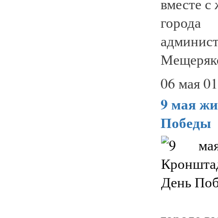
вместе с
города
адми
Мещеряко
06 мая 01
9 мая ж
Победы