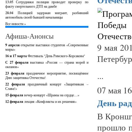
13.05
Сотрудники полиции проводят проверку по
факту смертельного ДТП на дамбе
28.04
Полицией задержан мигрант, разбивший
автомобиль своей бывшей начальницы
Все новости »
Афиша-Анонсы
9 мая 20
9 апреля
открытие выставки студентов «Современные
миры»
Петербур
16 и 17 марта
Фестиваль "День Римского-Корсакова"
С 27 февраля
выставка «Россия — страна морей и
океанов»
...
23 февраля
праздничное мероприятие, посвящённое
Дню защитника Отечества!
22 февраля
праздничный концерт «Защитникам –
07 мая 16
Слава!»
15 февраля
вечер-концерт «Шрамы на сердце…»
День ра
12 февраля
лекция «Конфликты и их решения»
В Кроншт
прошло п