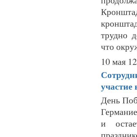
Кроншт
кроншта
трудно д
что окруж
10 мая 12
Сотрудн
участие
День Поб
Германие
и оста
праздник