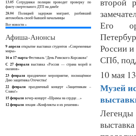
второй 
13.05
Сотрудники полиции проводят проверку по
факту смертельного ДТП на дамбе
замечате
28.04
Полицией задержан мигрант, разбивший
автомобиль своей бывшей начальницы
Его ор
Все новости »
Петербу
Афиша-Анонсы
России и
9 апреля
открытие выставки студентов «Современные
миры»
СПб, под
16 и 17 марта
Фестиваль "День Римского-Корсакова"
С 27 февраля
выставка «Россия — страна морей и
океанов»
10 мая 13
23 февраля
праздничное мероприятие, посвящённое
Дню защитника Отечества!
Музей и
22 февраля
праздничный концерт «Защитникам –
Слава!»
выставк
15 февраля
вечер-концерт «Шрамы на сердце…»
12 февраля
лекция «Конфликты и их решения»
Легенды
выставк
продол