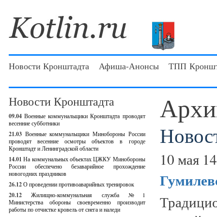
Новости Кронштадта
Афиша-Анонсы
ТПП Кроншт
Архи
Новости Кронштадта
09.04
Военные коммунальщики Кронштадта проводят
весенние субботники
Новос
21.03
Военные коммунальщики Минобороны России
проводят весенние осмотры объектов в городе
Кронштадт и Ленинградской области
10 мая 14
14.01
На коммунальных объектах ЦЖКУ Минобороны
России обеспечено безаварийное прохождение
новогодних праздников
Гумилев
26.12
О проведении противоаварийных тренировок
20.12
Жилищно-коммунальная служба №1
Традици
Министерства обороны своевременно производит
работы по отчистке кровель от снега и наледи