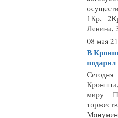
осуществ
1Кр, 2К
Ленина, 3
08 мая 21
В Кроншт
подарил
Сегодня
Кроншта
миру П
торжест
Монуме