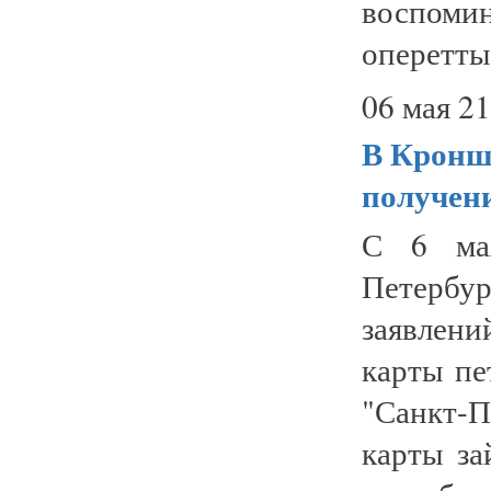
воспоми
оперетты,
06 мая 21
В Кронш
получен
С 6 ма
Петербу
заявлен
карты пе
"Санкт-П
карты за