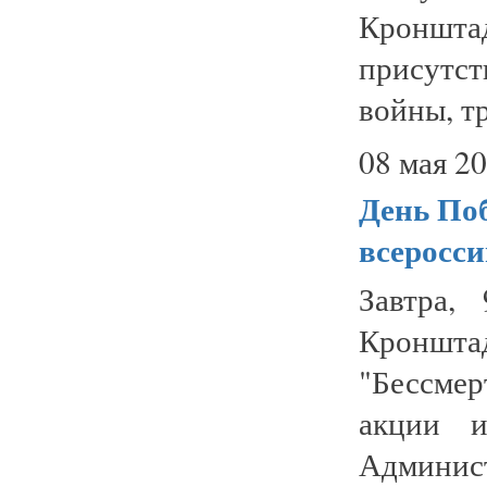
Кроншт
присутст
войны, тр
08 мая 20
День Поб
всеросс
Завтра,
Кроншта
"Бессмер
акции и
Админист