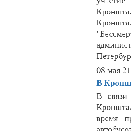
Кроншт
Кроншт
"Бессм
админис
Петербург
08 мая 21
В Кронш
В связи
Кронштад
время п
автобус