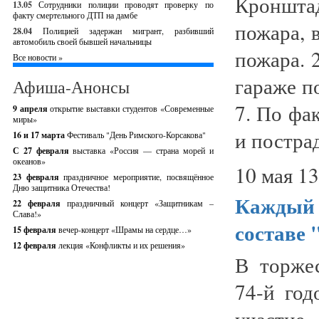
Кроншта
13.05
Сотрудники полиции проводят проверку по
факту смертельного ДТП на дамбе
пожара, 
28.04
Полицией задержан мигрант, разбивший
автомобиль своей бывшей начальницы
пожара. 
Все новости »
гараже по
Афиша-Анонсы
7. По фа
9 апреля
открытие выставки студентов «Современные
миры»
и пострад
16 и 17 марта
Фестиваль "День Римского-Корсакова"
С 27 февраля
выставка «Россия — страна морей и
океанов»
10 мая 13
23 февраля
праздничное мероприятие, посвящённое
Дню защитника Отечества!
Каждый 
22 февраля
праздничный концерт «Защитникам –
Слава!»
составе 
15 февраля
вечер-концерт «Шрамы на сердце…»
12 февраля
лекция «Конфликты и их решения»
В торже
74-й го
участи