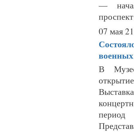
— нача
проспект 
07 мая 21
Состоял
военных
В Музее
открытие
Выстав
концертн
период
Предст